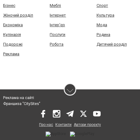
Бізнес
Меблі
Спорт
Жіночий розділ
Інтернет
Культура
Економіка
Інтер'єр
Мода
Кулінарія
Послуги
Родина
Подорожі
Робота
Дитячий розділ
Реклама
Реклама на сайті
Франшиза "CitySites"
Про нас
Контакти
Автори проєкту