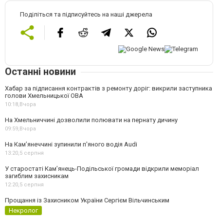
Поділіться та підписуйтесь на наші джерела
Останні новини
Хабар за підписання контрактів з ремонту доріг: викрили заступника
голови Хмельницької ОВА
10:18,
Вчора
На Хмельниччині дозволили полювати на пернату дичину
09:59,
Вчора
На Камʼянеччині зупинили п'яного водія Audi
13:20,
5 серпня
У старостаті Кам’янець-Подільської громади відкрили меморіал
загиблим захисникам
12:20,
5 серпня
Прощання із Захисником України Сергієм Вільчинським
Некролог