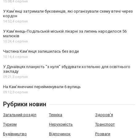
15:08,
4 серпня
У Кам’янці затримали буковинців, які організували схему втечі через
кордон
14:52,
4 серпня
У Кам’янець-Подільській міській лікарні за липень народилося 56
малюків
10:24,
4 серпня
Частина Кам'янця залишилась без води
10:14,
4 серпня
У Дунаївцях планують "з нуля" збудувати котельню для освітнього
закладу
09:21,
3 серпня
На Камʼянеччині перейменували 6 вулиць
09:12,
3 серпня
Рубрики новин
Загальний розділ
Техніка
Здоров'я
Туризм
Нерухомість
Транспорт
Будівництво
Відпочинок
Розваги