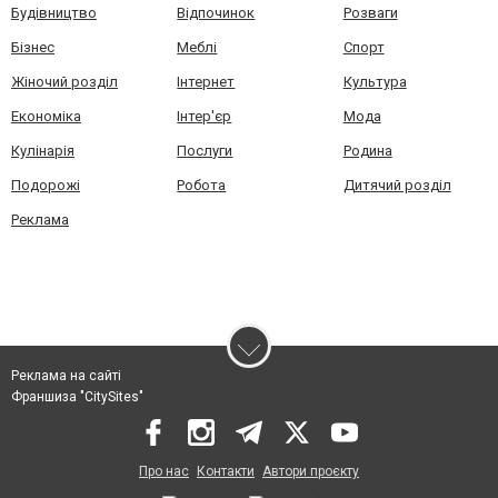
Будівництво
Відпочинок
Розваги
Бізнес
Меблі
Спорт
Жіночий розділ
Інтернет
Культура
Економіка
Інтер'єр
Мода
Кулінарія
Послуги
Родина
Подорожі
Робота
Дитячий розділ
Реклама
Реклама на сайті
Франшиза "CitySites"
Про нас
Контакти
Автори проєкту