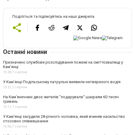
Поділіться та підписуйтесь на наші джерела
Останні новини
Призначено службове розслідування пожежі на сміттєзвалищі у
Кам’янці
15:30,
7 серпня
У Кам’янці-Подільському патрульні виявили нетверезого водія
15:21,
7 серпня
На Камʼянеччині двоє жителів "подарували" шахраям 60 тисяч
гривень
15:11,
7 серпня
У Камʼянці засудили 28-річного чоловіка, який вчиняв насильство
стосовно співмешканки
15:06,
7 серпня