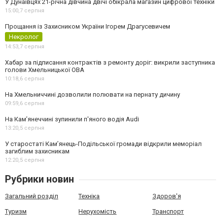
У Дунаївцях 21-річна дівчина двічі обікрала магазин цифрової техніки
15:00,
7 серпня
Прощання із Захисником України Ігорем Драгусевичем
Некролог
14:53,
7 серпня
Хабар за підписання контрактів з ремонту доріг: викрили заступника
голови Хмельницької ОВА
10:18,
6 серпня
На Хмельниччині дозволили полювати на пернату дичину
09:59,
6 серпня
На Камʼянеччині зупинили п'яного водія Audi
13:20,
5 серпня
У старостаті Кам’янець-Подільської громади відкрили меморіал
загиблим захисникам
12:20,
5 серпня
Рубрики новин
Загальний розділ
Техніка
Здоров'я
Туризм
Нерухомість
Транспорт