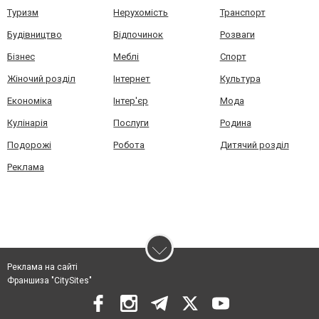
Туризм
Нерухомість
Транспорт
Будівництво
Відпочинок
Розваги
Бізнес
Меблі
Спорт
Жіночий розділ
Інтернет
Культура
Економіка
Інтер'єр
Мода
Кулінарія
Послуги
Родина
Подорожі
Робота
Дитячий розділ
Реклама
Реклама на сайті
Франшиза "CitySites"