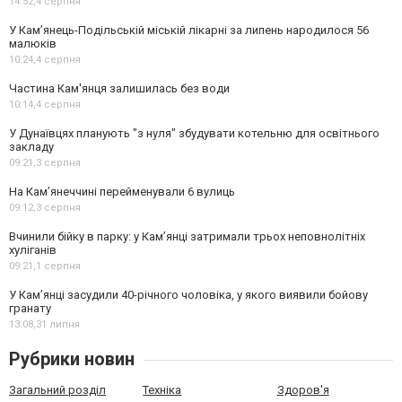
14:52,
4 серпня
У Кам’янець-Подільській міській лікарні за липень народилося 56
малюків
10:24,
4 серпня
Частина Кам'янця залишилась без води
10:14,
4 серпня
У Дунаївцях планують "з нуля" збудувати котельню для освітнього
закладу
09:21,
3 серпня
На Камʼянеччині перейменували 6 вулиць
09:12,
3 серпня
Вчинили бійку в парку: у Кам’янці затримали трьох неповнолітніх
хуліганів
09:21,
1 серпня
У Камʼянці засудили 40-річного чоловіка, у якого виявили бойову
гранату
13:08,
31 липня
Рубрики новин
Загальний розділ
Техніка
Здоров'я