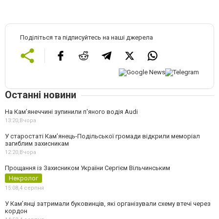
Поділіться та підписуйтесь на наші джерела
Останні новини
На Камʼянеччині зупинили п'яного водія Audi
13:20,
Вчора
У старостаті Кам’янець-Подільської громади відкрили меморіал
загиблим захисникам
12:20,
Вчора
Прощання із Захисником України Сергієм Вільчинським
Некролог
15:08,
4 серпня
У Кам’янці затримали буковинців, які організували схему втечі через
кордон