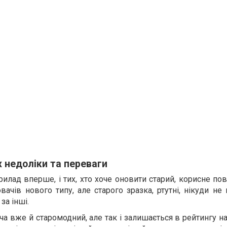
х недоліки та переваги
рилад вперше, і тих, хто хоче оновити старий, корисне по
ачів нового типу, але старого зразка, ртутні, нікуди не 
за інші.
оча вже й старомодний, але так і залишається в рейтингу 