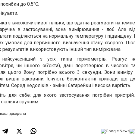
похибки до 0,5°C;
ікувати.
чка з високочутливої плівки, що здатна реагувати на темпе
ручна в застосуванні, зона вимірювання - лоб. Але від
льтати поділяються на нормальну температуру і підвищену.
их умовах для первинного визначення стану хворого. Піс
х результатів використовують інший тип вимірювача.
 найсучасніший з усіх типів термометрів. Реагує н
вітря, чи іншого об’єкта), дані перетворює в числові т
Для цього йому потрібно всього 3 секунди. Зони виміру 
слі вушні раковини. Існують безконтактні прилади, що д
ям. Серед недоліків - змінні батарейки і висока вартість.
ть для себе: для якого застосування потрібен пристрій,
а скільки зручним.
а наші джерела