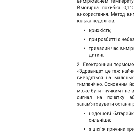
вимірювачем температури
Ймовірна похибка 0,1°
використання. Метод ви
кілька недоліків:
крихкість;
при розбитті є небе
тривалий час вимір
дитині.
2. Електронний термомет
«Здравица» це теж найчис
виводяться на маленьк
тимпанічно. Основним йо
може бути гнучким і не 
сигнал на початку аб
запам’ятовувати останні 
недешеві батарейк
сильніше;
з цієї ж причини п