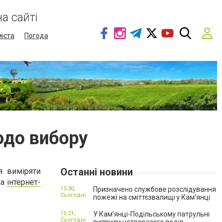
а сайті
міста
Погода
одо вибору
Останні новини
 виміряти
ка
інтернет-
15:30,
Призначено службове розслідування
Сьогодні
пожежі на сміттєзвалищі у Кам’янці
15:21,
У Кам’янці-Подільському патрульні
Сьогодні