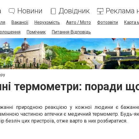
а
Новини
Довідник
Реклама н
лля
Вакансії
Нерухомість
Авто / Мото
Фотозвіти
Карта 
олошення
Помічник
Питання-Відповідь
ору
ні термометри: поради щ
жанні природною реакцією у кожної людини є бажання
замінною частиною аптечки є медичний термометр. Будь-я
р безліч цих пристроїв, отже варто в них розбиратися.