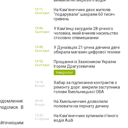
виявили нетверезого водія
15:11,
На Камʼянеччині двоє жителів
Сьогодні
"подарували" шахраям 60 тисяч
гривень
15:06,
У Камʼянці засудили 28-річного
Сьогодні
чоловіка, який вчиняв насильство
стосовно співмешканки
15:00,
У Дунаївцях 21-річна дівчина двічі
Сьогодні
обікрала магазин цифрової техніки
14:53,
Прощання із Захисником України
Сьогодні
Ігорем Драгусевичем
Некролог
10:18,
Хабар за підписання контрактів з
Вчора
ремонту доріг: викрили заступника
голови Хмельницької ОВА
відомлення:
09:59,
На Хмельниччині дозволили
Вчора
полювати на пернату дичину
поділися. В
13:20,
На Камʼянеччині зупинили п'яного
5 серпня
водія Audi
найточнішим