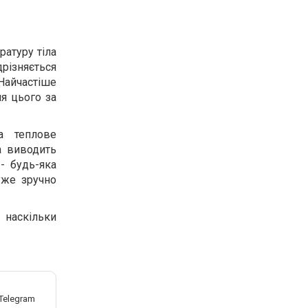
ратуру тіла
різняється
 Найчастіше
ля цього за
а теплове
а виводить
- будь-яка
уже зручно
 наскільки