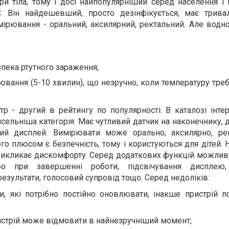
 тіла, тому і досі найпопулярніший серед населення і в
C. Він найдешевший, просто дезінфікується, має трива
мірювання - оральний, аксилярний, ректальний. Але водн
зпека ртутного зараження;
ювання (5-10 хвилин), що незручно, коли температуру тре
р - другий в рейтингу по популярності. В каталозі інте
ельніша категорія. Має чутливий датчик на наконечнику, д
ий дисплей. Вимірювати може орально, аксилярно, ре
го плюсом є безпечність, тому і користуються для дітей.
викликає дискомфорту. Серед додаткових функцій можливі
о при завершенні роботи, підсвічування дисплею, 
результати, голосовий супровід тощо. Серед недоліків:
и, які потрібно постійно оновлювати, інакше пристрій п
ристрій може відмовити в найнезручніший момент;