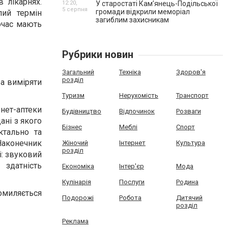
 лікарнях.
12:20,
У старостаті Кам’янець-Подільської
5 серпня
громади відкрили меморіал
лий термін
загиблим захисникам
очас мають
Рубрики новин
Загальний
Техніка
Здоров'я
розділ
ба виміряти
Туризм
Нерухомість
Транспорт
рнет-аптеки
Будівництво
Відпочинок
Розваги
ані з якого
Бізнес
Меблі
Спорт
ктально та
 Наконечник
Жіночий
Інтернет
Культура
розділ
: звуковий
здатність
Економіка
Інтер'єр
Мода
Кулінарія
Послуги
Родина
омиляється
Подорожі
Робота
Дитячий
розділ
Реклама