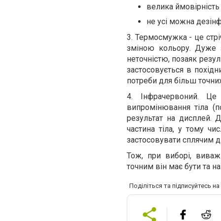
велика ймовірність 
не усі можна дезінф
3. Термосмужка - це стрі
зміною кольору. Дуже з
неточністю, позаяк резу
застосовується в похідн
потреби для більш точни
4. Інфрачервоний. Це
випромінювання тіла (по
результат на дисплей. 
частина тіла, у тому чи
застосовувати сплячим діт
Тож, при виборі, виважі
точним він має бути та н
Поділіться та підписуйтесь н