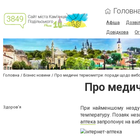
Головн
Афіша
Дозві
Довідкова
Ог
Головна
Бізнес новини
Про медичні термометри: поради щодо виб
Про медич
Здоров'я
При найменшому незду
температуру. Позаяк не
аптека
запропонує на вибі