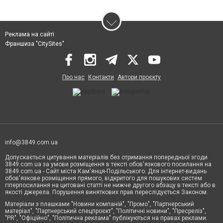
Реклама на сайті
Франшиза "CitySites"
Про нас
Контакти
Автори проєкту
info@3849.com.ua
Допускається цитування матеріалів без отримання попередньої згоди
3849.com.ua за умови розміщення в тексті обов'язкового посилання на
3849.com.ua - Сайт міста Кам'янця-Подільського. Для інтернет-видань
обов'язкове розміщення прямого, відкритого для пошукових систем
гіперпосилання на цитовані статті не нижче другого абзацу в тексті або в
якості джерела. Порушення виняткових прав переслідується Законом.
Матеріали з плашками "Новини компаній", "Промо", "Партнерський
матеріал", "Партнерський спецпроєкт", "Політичні новини", "Пресреліз",
"PR", "Офіційно", "Політична реклама" публікуються на правах реклами.