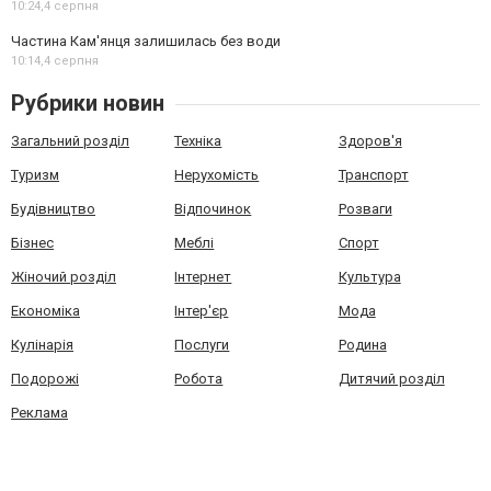
10:24,
4 серпня
Частина Кам'янця залишилась без води
10:14,
4 серпня
Рубрики новин
Загальний розділ
Техніка
Здоров'я
Туризм
Нерухомість
Транспорт
Будівництво
Відпочинок
Розваги
Бізнес
Меблі
Спорт
Жіночий розділ
Інтернет
Культура
Економіка
Інтер'єр
Мода
Кулінарія
Послуги
Родина
Подорожі
Робота
Дитячий розділ
Реклама