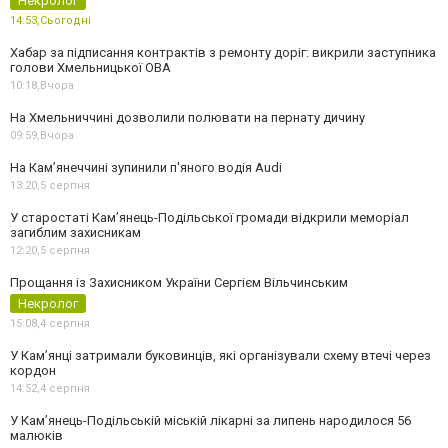
Некролог
14:53,
Сьогодні
Хабар за підписання контрактів з ремонту доріг: викрили заступника
голови Хмельницької ОВА
10:18,
Вчора
На Хмельниччині дозволили полювати на пернату дичину
09:59,
Вчора
На Камʼянеччині зупинили п'яного водія Audi
13:20,
5 серпня
У старостаті Кам’янець-Подільської громади відкрили меморіал
загиблим захисникам
12:20,
5 серпня
Прощання із Захисником України Сергієм Вільчинським
Некролог
15:08,
4 серпня
У Кам’янці затримали буковинців, які організували схему втечі через
кордон
14:52,
4 серпня
У Кам’янець-Подільській міській лікарні за липень народилося 56
малюків