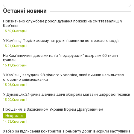
Останні новини
Призначено службове розслідування пожежі на сміттєзвалищі у
Кам’янці
15:30,
Сьогодні
У Кам’янці-Подільському патрульні виявили нетверезого водія
15:21,
Сьогодні
На Камʼянеччині двоє жителів "подарували" шахраям 60 тисяч
гривень
15:11,
Сьогодні
У Камʼянці засудили 28-річного чоловіка, який вчиняв насильство
стосовно співмешканки
15:06,
Сьогодні
У Дунаївцях 21-річна дівчина двічі обікрала магазин цифрової техніки
15:00,
Сьогодні
Прощання із Захисником України Ігорем Драгусевичем
Некролог
14:53,
Сьогодні
Хабар за підписання контрактів з ремонту доріг: викрили заступника