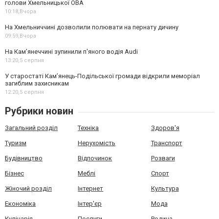
голови Хмельницької ОВА
10:18,
Вчора
На Хмельниччині дозволили полювати на пернату дичину
09:59,
Вчора
На Камʼянеччині зупинили п'яного водія Audi
13:20,
5 серпня
У старостаті Кам’янець-Подільської громади відкрили меморіал
загиблим захисникам
12:20,
5 серпня
Рубрики новин
Загальний розділ
Техніка
Здоров'я
Туризм
Нерухомість
Транспорт
Будівництво
Відпочинок
Розваги
Бізнес
Меблі
Спорт
Жіночий розділ
Інтернет
Культура
Економіка
Інтер'єр
Мода
Кулінарія
Послуги
Родина