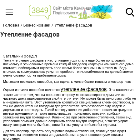
Головна
Бізнес новини
Утепление фасадов
Утепление фасадов
Загальний розділ
Тема утепления фасадов в наступившем году стала еще более популярной,
поскольку в эти сложные времена каждый владелец квартиры или частного дома
считает необходимым сделать свое жилье более экономным и теплым. Ведь
стоимость коммунальных услуг и перебои с теплоснабжением на данный момент
очень сильно портят пребывание дома.
Мы знаем несколько способов, как сделать жилье более теплым и комфортным.
утепление фасадов
Одним из таких способов является
. Эта технология
заключается в том, что на внешнюю сторону многоквартирного дома или же
частного дома прикрепляется слой утеплителя. Им может быть пенопласт либо же
минеральная вата. Этот утеплитель крепиться специальным клеем-раствором, а
так же дополнительно гвоздями для утеплителя, что позволяет ему надежно
держаться и не отпадать. Такой метод утепления добавляет несколько градусов
внутри помещения, а также предотвращает появлению плесени, грибка и
затеканий внутри помещения. Конечно же при отключении отопления, такой вид
утепления поможет дольше сохранить тепло внутри квартиры, а так же убрать
влагу, которая могла бы быть, если бы эта услуга не была бы сделана.
Для тех квартир, где есть регулировка подачи отопления, такая услуга будет
служить на экономию тепла и в дальнейшем на уменьшение сумм оплаты
отопления.