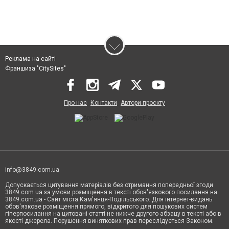
Реклама на сайті
Франшиза "CitySites"
Про нас
Контакти
Автори проєкту
info@3849.com.ua
Допускається цитування матеріалів без отримання попередньої згоди
3849.com.ua за умови розміщення в тексті обов'язкового посилання на
3849.com.ua - Сайт міста Кам'янця-Подільського. Для інтернет-видань
обов'язкове розміщення прямого, відкритого для пошукових систем
гіперпосилання на цитовані статті не нижче другого абзацу в тексті або в
якості джерела. Порушення виняткових прав переслідується Законом.