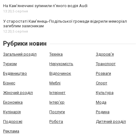
На Камʼянеччині зупинили п'яного водія Audi
13:20,
5 серпня
У старостаті Кам’янець-Подільської громади відкрили меморіал
загиблим захисникам
12:20,
5 серпня
Рубрики новин
Загальний розділ
Техніка
Здоров'я
Туризм
Нерухомість
Транспорт
Будівництво
Відпочинок
Розваги
Бізнес
Меблі
Спорт
Жіночий розділ
Інтернет
Культура
Економіка
Інтер'єр
Мода
Кулінарія
Послуги
Родина
Подорожі
Робота
Дитячий розділ
Реклама