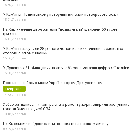
15:30,
7 серпня
У Кам’янці-Подільському патрульні виявили нетверезого водія
15:21,
7 серпня
На Камʼянеччині двоє жителів "подарували" шахраям 60 тисяч
гривень
15:11,
7 серпня
У Камʼянці засудили 28-річного чоловіка, який вчиняв насильство
стосовно співмешканки
15:06,
7 серпня
У Дунаївцях 21-річна дівчина двічі обікрала магазин цифрової техніки
15:00,
7 серпня
Прощання із Захисником України Ігорем Драгусевичем
Некролог
14:53,
7 серпня
Хабар за підписання контрактів з ремонту доріг: викрили заступника
голови Хмельницької ОВА
10:18,
6 серпня
На Хмельниччині дозволили полювати на пернату дичину
09:59,
6 серпня