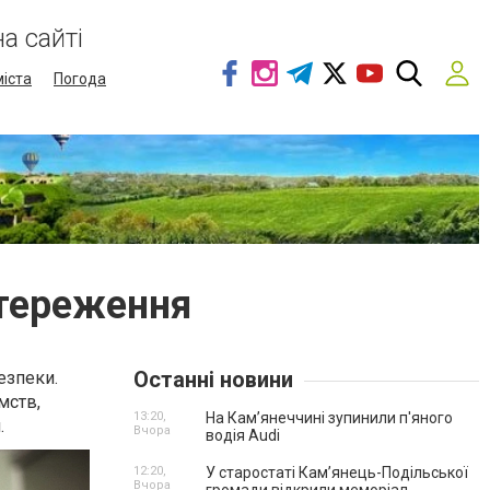
а сайті
міста
Погода
стереження
Останні новини
езпеки.
мств,
13:20,
На Камʼянеччині зупинили п'яного
.
Вчора
водія Audi
12:20,
У старостаті Кам’янець-Подільської
Вчора