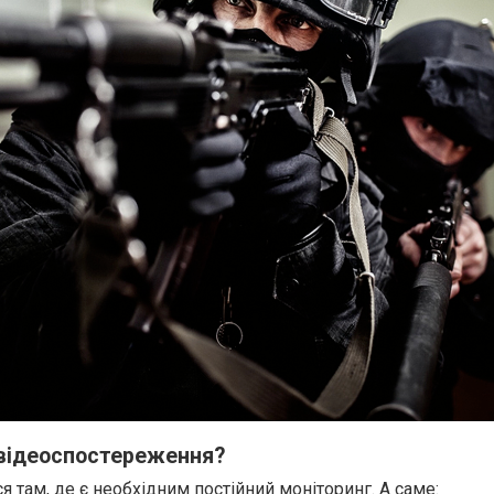
 відеоспостереження?
я там, де є необхідним постійний моніторинг. А саме: