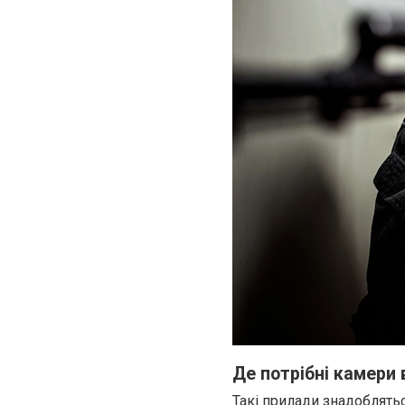
Де потрібні камери
Такі прилади знадоблятьс