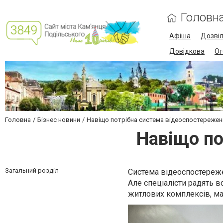
Головн
Афіша
Дозві
Довідкова
Ог
Головна
Бізнес новини
Навіщо потрібна система відеоспостережен
Навіщо по
Загальний розділ
Система відеоспостереже
Але спеціалісти радять 
житлових комплексів, ма