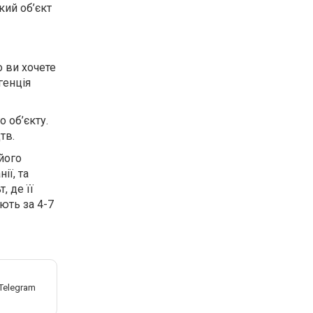
кий об’єкт
 ви хочете
генція
 об’єкту.
тв.
його
ії, та
, де її
ють за 4-7