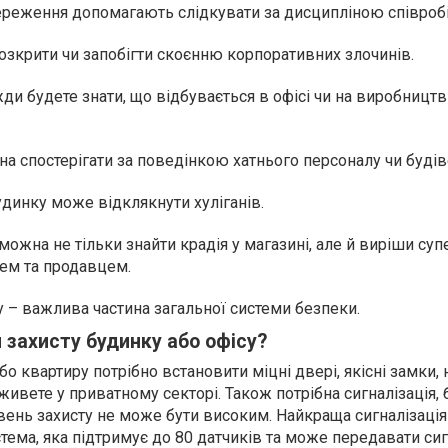
реження допомагають слідкувати за дисципліною співробі
зкрити чи запобігти скоєнню корпоративних злочинів.
и будете знати, що відбувається в офісі чи на виробництв
 спостерігати за поведінкою хатнього персоналу чи будів
удинку може відклякнути хуліганів.
ожна не тільки знайти крадія у магазині, але й виріши суп
ем та продавцем.
 – важлива частина загальної системи безпеки.
 захисту будинку або офісу?
о квартиру потрібно встановити міцні двері, якісні замки, 
 живете у приватному секторі. Також потрібна сигналізація, 
вень захисту не може бути високим. Найкраща сигналізація
стема, яка підтримує до 80 датчиків та може передавати сиг