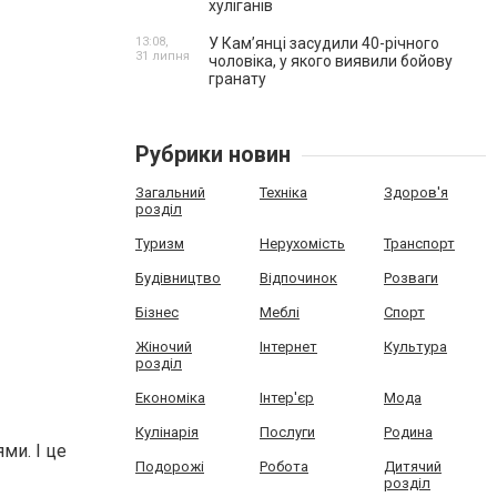
хуліганів
13:08,
У Камʼянці засудили 40-річного
31 липня
чоловіка, у якого виявили бойову
гранату
Рубрики новин
Загальний
Техніка
Здоров'я
розділ
Туризм
Нерухомість
Транспорт
Будівництво
Відпочинок
Розваги
Бізнес
Меблі
Спорт
Жіночий
Інтернет
Культура
розділ
Економіка
Інтер'єр
Мода
Кулінарія
Послуги
Родина
ми. І це
Подорожі
Робота
Дитячий
розділ