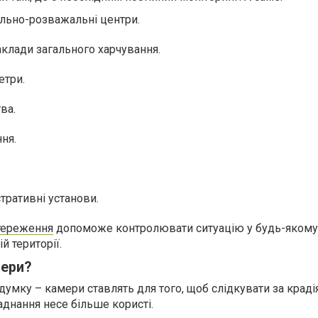
ельно-розважальні центри.
аклади загального харчування.
етри.
ва.
ня.
стративні установи.
тереження
допоможе контролювати ситуацію у будь-якому
й території.
мери?
умку – камери ставлять для того, щоб слідкувати за крадія
ладнання несе більше користі.