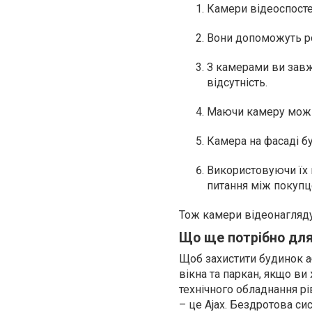
Камери відеоспосте
Вони допоможуть ро
З камерами ви завжд
відсутність.
Маючи камеру можна
Камера на фасаді б
Використовуючи їх м
питання між покупц
Тож камери відеонагляду
Що ще потрібно для
Щоб захистити будинок аб
вікна та паркан, якщо ви
технічного обладнання рі
– це Ajax. Бездротова си