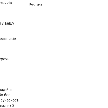
тників.
Реклама
і у вашу
ельників.
еречні
надійні
бо без
 сучасності
нал на 2