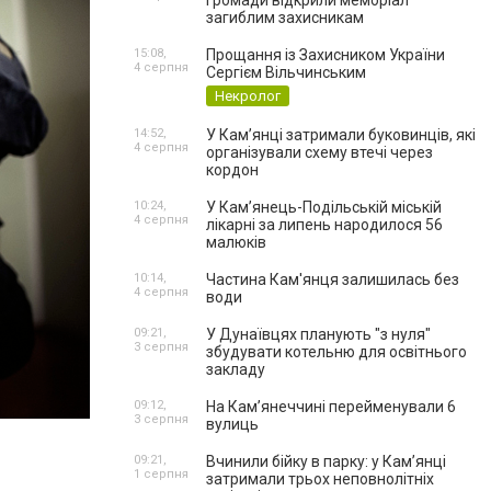
громади відкрили меморіал
загиблим захисникам
15:08,
Прощання із Захисником України
4 серпня
Сергієм Вільчинським
Некролог
14:52,
У Кам’янці затримали буковинців, які
4 серпня
організували схему втечі через
кордон
10:24,
У Кам’янець-Подільській міській
4 серпня
лікарні за липень народилося 56
малюків
10:14,
Частина Кам'янця залишилась без
4 серпня
води
09:21,
У Дунаївцях планують "з нуля"
3 серпня
збудувати котельню для освітнього
закладу
09:12,
На Камʼянеччині перейменували 6
3 серпня
вулиць
09:21,
Вчинили бійку в парку: у Кам’янці
1 серпня
затримали трьох неповнолітніх