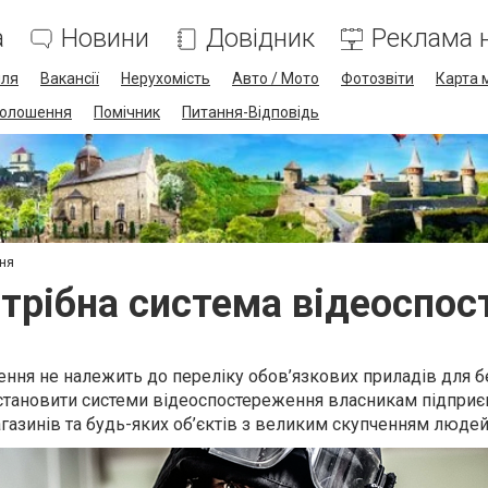
а
Новини
Довідник
Реклама н
лля
Вакансії
Нерухомість
Авто / Мото
Фотозвіти
Карта 
олошення
Помічник
Питання-Відповідь
ня
трібна система відеоспо
ння не належить до переліку обов’язкових приладів для б
встановити системи відеоспостереження власникам підприє
газинів та будь-яких об’єктів з великим скупченням людей