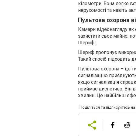
кілометри. Вона легко в
нерухомості та навіть ав
Пультова охорона 
Камери відеонагляду як 
захистити своє майно, по
Шериф!
Шериф пропонує використ
Такий спосіб підходить дл
Пультова охорона – це ти
сигналізацію приєднують 
якщо сигналізація спрацю
приймає диспетчер. Він 
хвилин. Це найбільш ефе
Поділіться та підписуйтесь н