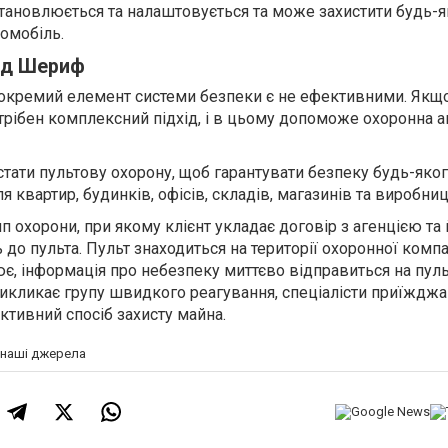
становлюється та налаштовується та може захистити будь-я
томобіль.
від Шериф
окремий елемент системи безпеки є не ефективними. Якщо
трібен комплексний підхід, і в цьому допоможе охоронна а
ати пультову охорону, щоб гарантувати безпеку будь-якого
я квартир, будинків, офісів, складів, магазинів та виробниц
п охорони, при якому клієнт укладає договір з агенцією та 
до пульта. Пульт знаходиться на території охоронної компан
є, інформація про небезпеку миттєво відправиться на пульт
викликає групу швидкого реагування, спеціалісти приїжджа
ктивний спосіб захисту майна.
а наші джерела