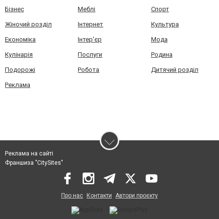
Бізнес
Меблі
Спорт
Жіночий розділ
Інтернет
Культура
Економіка
Інтер'єр
Мода
Кулінарія
Послуги
Родина
Подорожі
Робота
Дитячий розділ
Реклама
Реклама на сайті
Франшиза "CitySites"
Про нас
Контакти
Автори проєкту