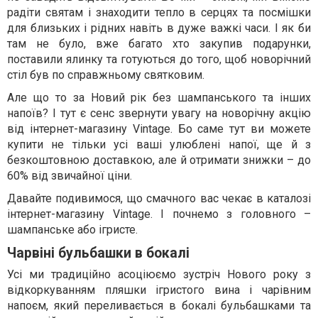
радіти святам і знаходити тепло в серцях та посмішки
для близьких і рідних навіть в дуже важкі часи. І як би
там не було, вже багато хто закупив подарунки,
поставили ялинку та готуються до того, щоб новорічний
стіл був по справжньому святковим.
Але що то за Новий рік без шампанського та інших
напоїв? І тут є сенс звернути увагу на новорічну акцію
від інтернет-магазину Vintage. Бо саме тут ви можете
купити не тільки усі ваші улюблені напої, ще й з
безкоштовною доставкою, але й отримати знижки – до
60% від звичайної ціни.
Давайте подивимося, що смачного вас чекає в каталозі
інтернет-магазину Vintage. І почнемо з головного –
шампанське або ігристе.
Чарвіні бульбашки в бокалі
Усі ми традиційно асоціюємо зустріч Нового року з
відкоркуванням пляшки ігристого вина і чарівним
напоєм, який переливається в бокалі бульбашками та