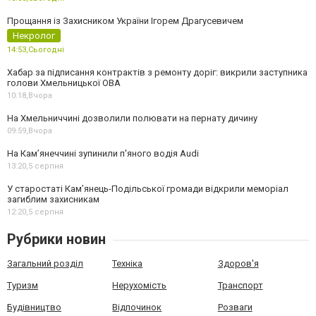
Прощання із Захисником України Ігорем Драгусевичем
Некролог
14:53,
Сьогодні
Хабар за підписання контрактів з ремонту доріг: викрили заступника
голови Хмельницької ОВА
10:18,
Вчора
На Хмельниччині дозволили полювати на пернату дичину
09:59,
Вчора
На Камʼянеччині зупинили п'яного водія Audi
13:20,
5 серпня
У старостаті Кам’янець-Подільської громади відкрили меморіал
загиблим захисникам
12:20,
5 серпня
Рубрики новин
Загальний розділ
Техніка
Здоров'я
Туризм
Нерухомість
Транспорт
Будівництво
Відпочинок
Розваги