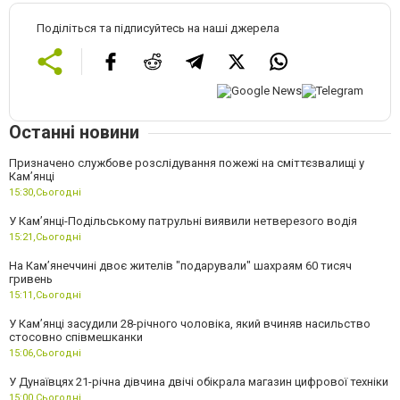
Поділіться та підписуйтесь на наші джерела
Останні новини
Призначено службове розслідування пожежі на сміттєзвалищі у
Кам’янці
15:30,
Сьогодні
У Кам’янці-Подільському патрульні виявили нетверезого водія
15:21,
Сьогодні
На Камʼянеччині двоє жителів "подарували" шахраям 60 тисяч
гривень
15:11,
Сьогодні
У Камʼянці засудили 28-річного чоловіка, який вчиняв насильство
стосовно співмешканки
15:06,
Сьогодні
У Дунаївцях 21-річна дівчина двічі обікрала магазин цифрової техніки
15:00,
Сьогодні