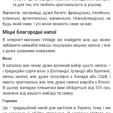
та для тих, хто любить оригінальність в усьому.
Варіантів, насправді, дуже багато: французькі, італійські,
іспанські, аргентинські, вірменьскі, Новозеландські, на
будь який смак. І усі вони чекають саме на вас.
Міцні благородні напої
В інтернет-магазині Vintage ви знайдете все, що може
забажати найвибагливіші поцінувачі міцних напоїв і теж
з дуже цікавими знижками.
Віскі
В каталозі вас чекає дуже великий вибір цього напою –
і традиційні сорти віскі з Шотландії, Ірландії або Британії,
менш звичні, але дуже популярні з Канади або США, і
навіть оригінальні, але теж дуже смачні вироби з Японії.
В цьому випадку пляшечка вам обійдеться від 335 грн,
залежно від вашого вибору та смаку.
Горілка
Це – традиційний напій для застілля в Україні, тому і ми