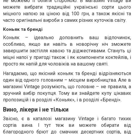
не можемо її обійти стороною. В магазині Vintage ви
можете вибрати традиційні українські сорти цього
міцного напою за ціною від 100 грн, а також якісні та
часто оригінальні вироби з самих різних куточків світу.
Коньяк та бренді
Коньяк – ідеально доповнить ваш відпочинок,
особливо, якщо ви навіть в новорічну ніч зможете
завершити застілля кавою та діджестивами. Стануть ці
міцні напої у пригоді також і як компоненти коктейлів, і
просто як напій для чоловіків на вашому святі.
Нагадаємо, що якісний коньяк та бренді відрізняються
один від одного головним – місцем виробництва. Але в
магазині Vintage розуміють, що головне – не правила, а
зручний вибір покупця. Тому ви знайдете купу цікавих
пропозицій і в розділі «Коньяк», і в розділі «Бренді».
Вино, лікери і не тільки
Звісно, є в каталозі магазину Vintage і багато тихих
сортів вина. І тут теж ви можете обирати від
благородного брют до смачних десертних сортів, від