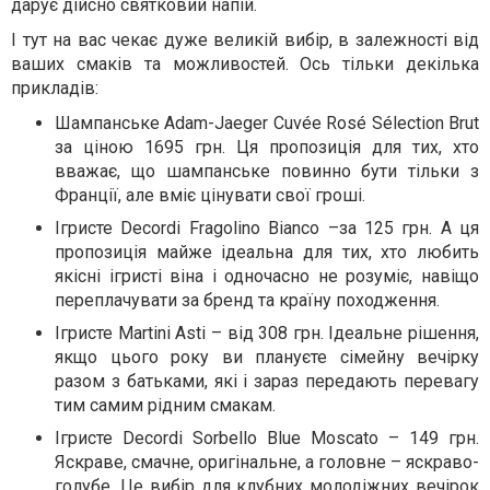
дарує дійсно святковий напій.
І тут на вас чекає дуже великій вибір, в залежності від
ваших смаків та можливостей. Ось тільки декілька
прикладів:
Шампанське Adam-Jaeger Cuvée Rosé Sélection Brut
за ціною 1695 грн. Ця пропозиція для тих, хто
вважає, що шампанське повинно бути тільки з
Франції, але вміє цінувати свої гроші.
Ігристе Decordi Fragolino Bianco –за 125 грн. А ця
пропозиція майже ідеальна для тих, хто любить
якісні ігристі віна і одночасно не розуміє, навіщо
переплачувати за бренд та країну походження.
Ігристе Martini Asti – від 308 грн. Ідеальне рішення,
якщо цього року ви плануєте сімейну вечірку
разом з батьками, які і зараз передають перевагу
тим самим рідним смакам.
Ігристе Decordi Sorbello Blue Moscato – 149 грн.
Яскраве, смачне, оригінальне, а головне – яскраво-
голубе. Це вибір для клубних молодіжних вечірок