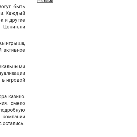
Реклама
могут быть
ми. Каждый
к и другие
. Ценители
 выигрыша,
й активное
никальными
зуализации
 в игровой
ора казино.
ния, смело
 подробную
 компании
с остались.