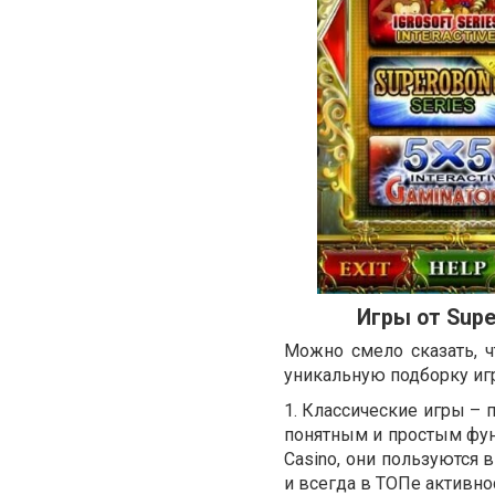
Игры от Sup
Можно смело сказать, ч
уникальную подборку игр
1. Классические игры –
понятным и простым фун
Casino, они пользуются
и всегда в ТОПе активно