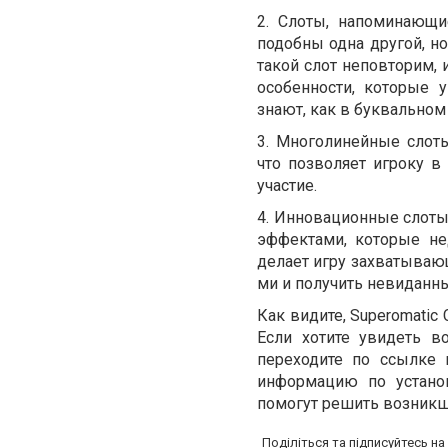
2. Слоты, напоминающи
подобны одна другой, н
такой слот неповторим, 
особенности, которые 
знают, как в буквальном
3. Многолинейные слот
что позволяет игроку в
участие.
4. Инновационные слоты
эффектами, которые не
делает игру захватывающ
ми и получить невиданн
Как видите, Superomatic 
Если хотите увидеть в
переходите по ссылке 
информацию по устано
помогут решить возникшие
Поділіться та підписуйтесь н