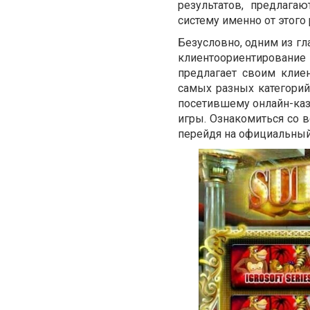
результатов, предлага
систему именно от этого
Безусловно, одним из гл
клиентоориентировани
предлагает своим клие
самых разных категорий
посетившему онлайн-кази
игры. Ознакомиться со в
перейдя на официальный 