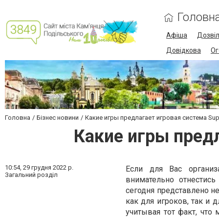
Головн
Афіша
Дозві
Довідкова
Ог
Головна
Бізнес новини
Какие игры предлагает игровая система Sup
Какие игры предл
10:54,
29 грудня 2022 р.
Если для Вас организ
Загальний розділ
внимательно отнестись
сегодня представлено н
как для игроков, так и
учитывая тот факт, что