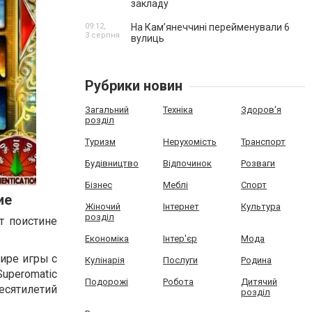
закладу
09:12,
На Камʼянеччині перейменували 6
3 серпня
вулиць
Рубрики новин
Загальний
Техніка
Здоров'я
розділ
Туризм
Нерухомість
Транспорт
Будівництво
Відпочинок
Розваги
Бізнес
Меблі
Спорт
ие
Жіночий
Інтернет
Культура
розділ
т поистине
Економіка
Інтер'єр
Мода
ире игры с
Кулінарія
Послуги
Родина
uperomatic
Подорожі
Робота
Дитячий
есятилетий
розділ