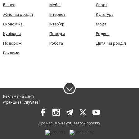
Бізнес
Меблі
Спорт
Жіночий розділ
Інтернет
Культура
Економіка
Інтер'єр
Мода
Кулінарія
Послуги
Родина
Подорожі
Робота
Дитячий розділ
Реклама
Реклама на сайті
Франшиза "CitySites"
Про нас
Контакти
Автори проєкту