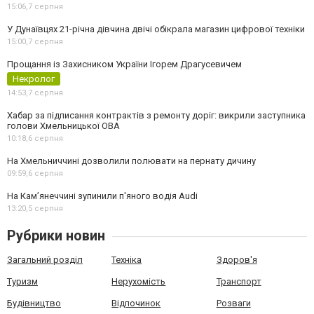
15:06,
7 серпня
У Дунаївцях 21-річна дівчина двічі обікрала магазин цифрової техніки
15:00,
7 серпня
Прощання із Захисником України Ігорем Драгусевичем
Некролог
14:53,
7 серпня
Хабар за підписання контрактів з ремонту доріг: викрили заступника
голови Хмельницької ОВА
10:18,
6 серпня
На Хмельниччині дозволили полювати на пернату дичину
09:59,
6 серпня
На Камʼянеччині зупинили п'яного водія Audi
13:20,
5 серпня
Рубрики новин
Загальний розділ
Техніка
Здоров'я
Туризм
Нерухомість
Транспорт
Будівництво
Відпочинок
Розваги