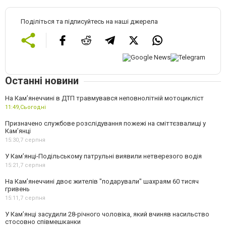
Поділіться та підписуйтесь на наші джерела
Останні новини
На Кам’янеччині в ДТП травмувався неповнолітній мотоцикліст
11:49,
Сьогодні
Призначено службове розслідування пожежі на сміттєзвалищі у
Кам’янці
15:30,
7 серпня
У Кам’янці-Подільському патрульні виявили нетверезого водія
15:21,
7 серпня
На Камʼянеччині двоє жителів "подарували" шахраям 60 тисяч
гривень
15:11,
7 серпня
У Камʼянці засудили 28-річного чоловіка, який вчиняв насильство
стосовно співмешканки