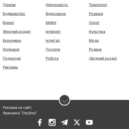
Туризм
Нерухомість
Транспорт
Будівництво
Відпочинок
Розваги
Бізнес
Меблі
Спорт
Жіночий розділ
Інтернет
Культура
Економіка
Інтер'єр
Мода
Кулінарія
Послуги
Родина
Подорожі
Робота
Дитячий розділ
Реклама
Реклама на сайті
Франшиза "CitySites"