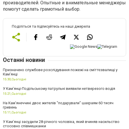
производителей. Опытные и внимательные менеджеры
помогут сделать грамотный выбор.
Поділіться та підписуйтесь на наші джерела
Останні новини
Призначено службове розслідування пожежі на сміттєзвалищі у
Кам’янці
15:30,
Сьогодні
У Кам’янці-Подільському патрульні виявили нетверезого водія
15:21,
Сьогодні
На Камʼянеччині двоє жителів "подарували" шахраям 60 тисяч
гривень
15:11,
Сьогодні
У Камʼянці засудили 28-річного чоловіка, який вчиняв насильство
стосовно співмешканки