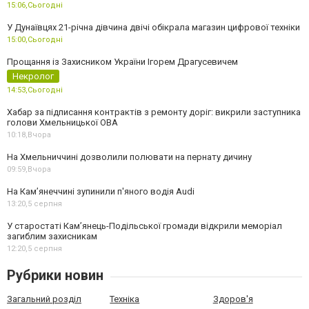
15:06,
Сьогодні
У Дунаївцях 21-річна дівчина двічі обікрала магазин цифрової техніки
15:00,
Сьогодні
Прощання із Захисником України Ігорем Драгусевичем
Некролог
14:53,
Сьогодні
Хабар за підписання контрактів з ремонту доріг: викрили заступника
голови Хмельницької ОВА
10:18,
Вчора
На Хмельниччині дозволили полювати на пернату дичину
09:59,
Вчора
На Камʼянеччині зупинили п'яного водія Audi
13:20,
5 серпня
У старостаті Кам’янець-Подільської громади відкрили меморіал
загиблим захисникам
12:20,
5 серпня
Рубрики новин
Загальний розділ
Техніка
Здоров'я