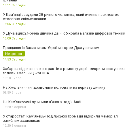
гривень
15:11,
Сьогодні
У Камʼянці засудили 28-річного чоловіка, який вчиняв насильство
стосовно співмешканки
15:06,
Сьогодні
У Дунаївцях 21-річна дівчина двічі обікрала магазин цифрової техніки
15:00,
Сьогодні
Прощання із Захисником України Ігорем Драгусевичем
Некролог
14:53,
Сьогодні
Хабар за підписання контрактів з ремонту доріг: викрили заступника
голови Хмельницької ОВА
10:18,
Вчора
На Хмельниччині дозволили полювати на пернату дичину
09:59,
Вчора
На Камʼянеччині зупинили п'яного водія Audi
13:20,
5 серпня
У старостаті Кам’янець-Подільської громади відкрили меморіал
загиблим захисникам
12:20,
5 серпня