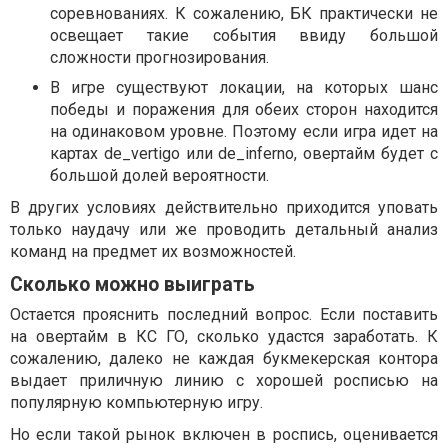
соревнованиях. К сожалению, БК практически не
освещает такие события ввиду большой
сложности прогнозирования.
В игре существуют локации, на которых шанс
победы и поражения для обеих сторон находится
на одинаковом уровне. Поэтому если игра идет на
картах de_vertigo или de_inferno, овертайм будет с
большой долей вероятности.
В других условиях действительно приходится уповать
только наудачу или же проводить детальный анализ
команд на предмет их возможностей.
Сколько можно выиграть
Остается прояснить последний вопрос. Если поставить
на овертайм в КС ГО, сколько удастся заработать. К
сожалению, далеко не каждая букмекерская контора
выдает приличную линию с хорошей росписью на
популярную компьютерную игру.
Но если такой рынок включен в роспись, оценивается