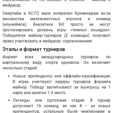
мейджор.
Овертайм в КС:ГО мало интересен букмекерам из-за
множества малоизвестных игроков и команд
(ноунеймов). Аналитики БК просто не могут
прогнозировать уровень игры «темных лошадок».
Победители майнор-турниров (2 команды) получают
право участвовать в мейджор- соревнованиях.
Этапы и формат турниров
Формат всех международных турниров по
виртуальному виду спорта одинаков. Он включает
несколько стадий:
Новые претенденты или оффлайн-квалификация.
В играх участвуют лидеры турниров формата
майнор. Победу засчитывают за выигрыш на 1
карте или занятое 1-3 место.
Легенды или групповая стадия. В турнир
допускают 16 команд, из них 8 – из новых
претендентов, остальные были чемпионами в