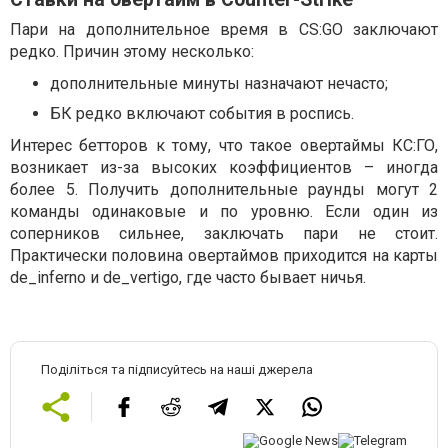
Пари на дополнительное время в CS:GO заключают
редко. Причин этому несколько:
дополнительные минуты назначают нечасто;
БК редко включают события в роспись.
Интерес бетторов к тому, что такое овертаймы КС:ГО,
возникает из-за высоких коэффициентов – иногда
более 5. Получить дополнительные раунды могут 2
команды одинаковые и по уровню. Если один из
соперников сильнее, заключать пари не стоит.
Практически половина овертаймов приходится на карты
de_inferno и de_vertigo, где часто бывает ничья.
Поділіться та підписуйтесь на наші джерела