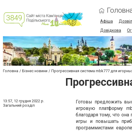
Головн
Афіша
Дозві
Довідкова
Ог
Головна
Бізнес новини
Прогрессивная система mbk777 для игорны
Прогрессивн
13:57,
12 грудня 2022 р.
Готовы предложить выс
Загальний розділ
игровую платформу mbk
благодаря тому, что она
игры и повышать прибы
программистами европе