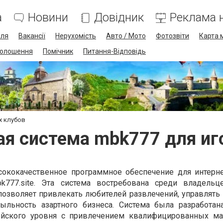
а
Новини
Довідник
Реклама н
лля
Вакансії
Нерухомість
Авто / Мото
Фотозвіти
Карта 
олошення
Помічник
Питання-Відповідь
х клубов
ая система mbk777 для иг
ококачественное программное обеспечение для интерне
777.site. Эта система востребована среди владельц
 позволяет привлекать любителей развлечений, управлять
льность азартного бизнеса. Система была разработа
йского уровня с привлечением квалифицированных ма