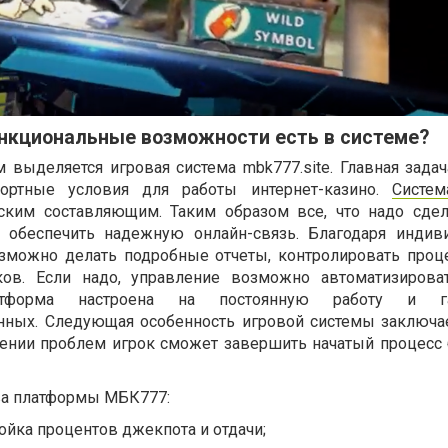
нкциональные возможности есть в системе?
 выделяется игровая система mbk777.site. Главная задач
ортные условия для работы интернет-казино.
Систе
еским составляющим. Таким образом все, что надо сдел
- обеспечить надежную онлайн-связь. Благодаря инди
озможно делать подробные отчеты, контролировать проц
ков. Если надо, управление возможно автоматизирова
атформа настроена на постоянную работу и гар
нных. Следующая особенность игровой системы заключае
ении проблем игрок сможет завершить начатый процесс 
а платформы МБК777:
ойка процентов джекпота и отдачи;