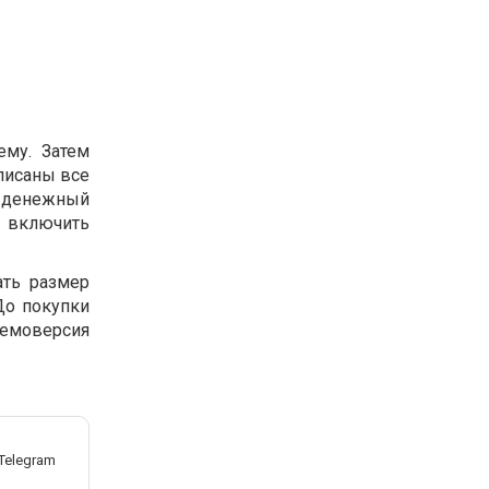
ему. Затем
описаны все
и денежный
 включить
ать размер
До покупки
Демоверсия