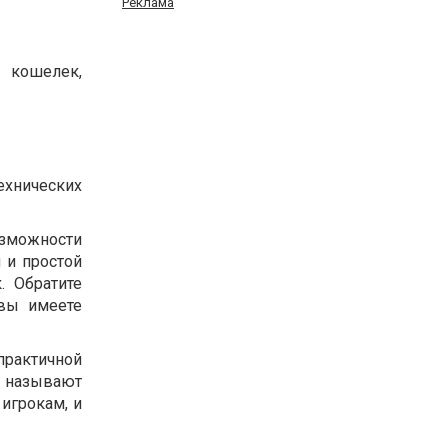
Реклама
й кошелек,
ехнических
зможности
 и простой
. Обратите
 вы имеете
рактичной
а называют
игрокам, и