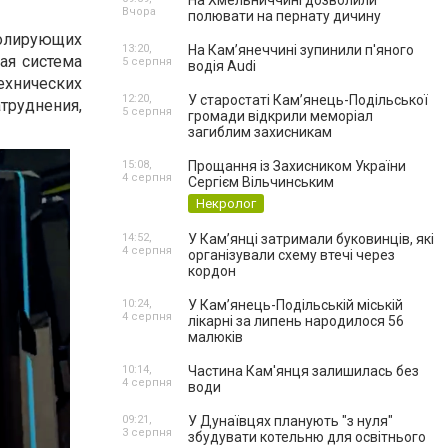
На Хмельниччині дозволили
Вчора
полювати на пернату дичину
олирующих
13:20,
На Камʼянеччині зупинили п'яного
ая система
5 серпня
водія Audi
хнических
12:20,
У старостаті Кам’янець-Подільської
труднения,
5 серпня
громади відкрили меморіал
загиблим захисникам
15:08,
Прощання із Захисником України
4 серпня
Сергієм Вільчинським
Некролог
14:52,
У Кам’янці затримали буковинців, які
4 серпня
організували схему втечі через
кордон
10:24,
У Кам’янець-Подільській міській
4 серпня
лікарні за липень народилося 56
малюків
10:14,
Частина Кам'янця залишилась без
4 серпня
води
09:21,
У Дунаївцях планують "з нуля"
3 серпня
збудувати котельню для освітнього