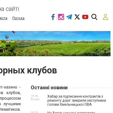
а сайті
міста
Погода
орных клубов
Останні новини
т-казино -
ев клубов,
10:18,
Хабар за підписання контрактів з
 процессом
Вчора
ремонту доріг: викрили заступника
на лучшими
голови Хмельницької ОВА
тематиков.
09:59,