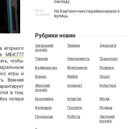
закладу
09:12,
На Камʼянеччині перейменували 6
3 серпня
вулиць
Рубрики новин
Загальний
Техніка
Здоров'я
а игорного
розділ
ма МБК777
Туризм
Нерухомість
Транспорт
ать, чтобы
видуальным
Будівництво
Відпочинок
Розваги
есс игры и
Бізнес
Меблі
Спорт
ть. Важная
Жіночий
Інтернет
Культура
антирует
розділ
тся в том,
без потери
Економіка
Інтер'єр
Мода
Кулінарія
Послуги
Родина
Подорожі
Робота
Дитячий
розділ