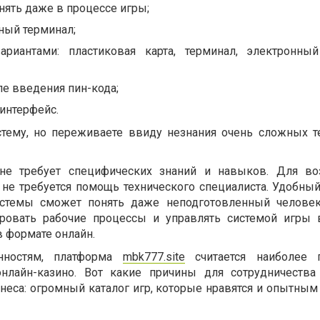
ять даже в процессе игры;
ный терминал;
ариантами: пластиковая карта, терминал, электронны
ле введения пин-кода;
интерфейс.
тему, но переживаете ввиду незнания очень сложных т
е требует специфических знаний и навыков. Для во
 не требуется помощь технического специалиста. Удобный
стемы сможет понять даже неподготовленный человек
ировать рабочие процессы и управлять системой игры
в формате онлайн.
нностям, платформа
mbk777.site
считается наиболее п
нлайн-казино. Вот какие причины для сотрудничеств
еса: огромный каталог игр, которые нравятся и опытным 