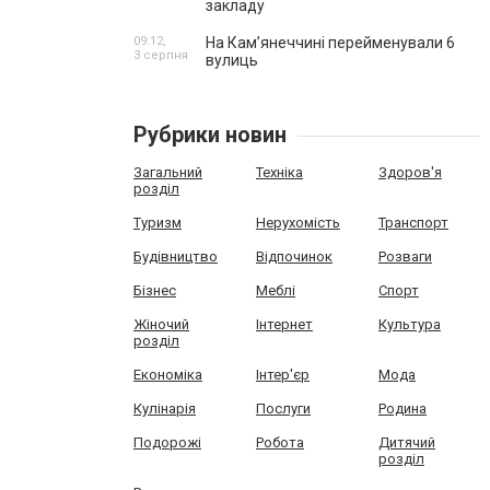
закладу
09:12,
На Камʼянеччині перейменували 6
3 серпня
вулиць
Рубрики новин
Загальний
Техніка
Здоров'я
розділ
Туризм
Нерухомість
Транспорт
Будівництво
Відпочинок
Розваги
Бізнес
Меблі
Спорт
Жіночий
Інтернет
Культура
розділ
Економіка
Інтер'єр
Мода
Кулінарія
Послуги
Родина
Подорожі
Робота
Дитячий
розділ