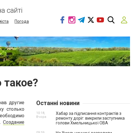
а сайті
міста
Погода
о такое?
Останні новини
нав другие
ку столько
10:18,
Хабар за підписання контрактів з
еобходимо
Вчора
ремонту доріг: викрили заступника
я.
Создание
голови Хмельницької ОВА
09:59,