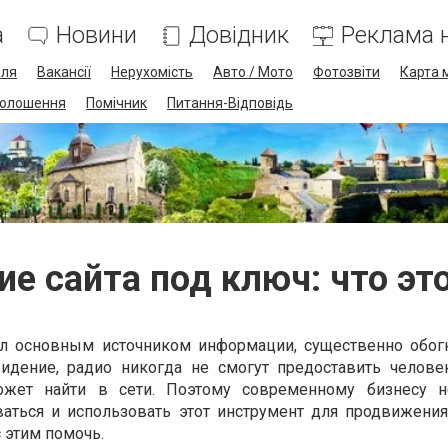
а
Новини
Довідник
Реклама н
лля
Вакансії
Нерухомість
Авто / Мото
Фотозвіти
Карта 
олошення
Помічник
Питання-Відповідь
е сайта под ключ: что эт
ал основным источником информации, существенно обог
видение, радио никогда не смогут предоставить челове
ожет найти в сети. Поэтому современному бизнесу н
аться и использовать этот инструмент для продвижени
 этим помочь.