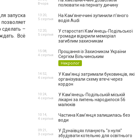
На Хмельниччині дозволили
Вчора
полювати на пернату дичину
ля запуска
13:20,
На Камʼянеччині зупинили п'яного
5 серпня
водія Audi
 позволяет
о сделать –
12:20,
У старостаті Кам’янець-Подільської
5 серпня
ждать. Всё
громади відкрили меморіал
загиблим захисникам
15:08,
Прощання із Захисником України
4 серпня
Сергієм Вільчинським
Некролог
14:52,
У Кам’янці затримали буковинців, які
4 серпня
організували схему втечі через
кордон
10:24,
У Кам’янець-Подільській міській
4 серпня
лікарні за липень народилося 56
малюків
10:14,
Частина Кам'янця залишилась без
4 серпня
води
09:21,
У Дунаївцях планують "з нуля"
3 серпня
збудувати котельню для освітнього