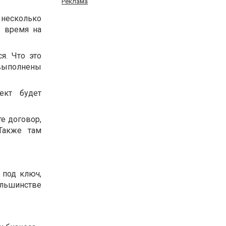
Реклама
несколько
ь время на
я. Что это
 выполнены
ект будет
е договор,
Также там
 под ключ,
большинстве