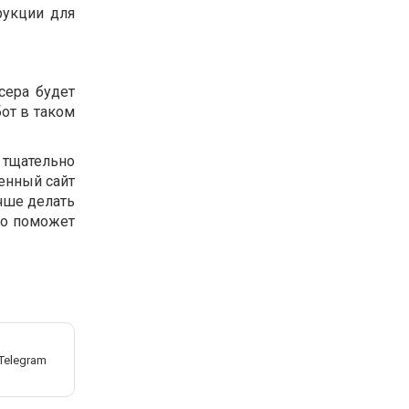
рукции для
сера будет
бот в таком
 тщательно
венный сайт
учше делать
то поможет