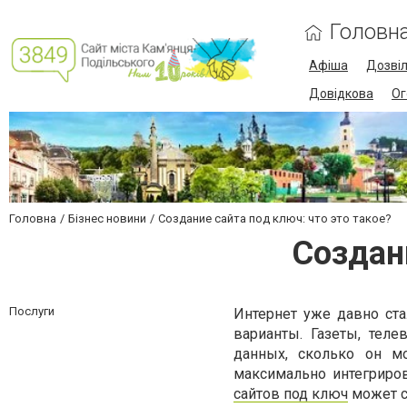
Головн
Афіша
Дозві
Довідкова
Ог
Головна
Бізнес новини
Создание сайта под ключ: что это такое?
Создани
Послуги
Интернет уже давно ст
варианты. Газеты, теле
данных, сколько он м
максимально интегриров
сайтов под ключ
может с