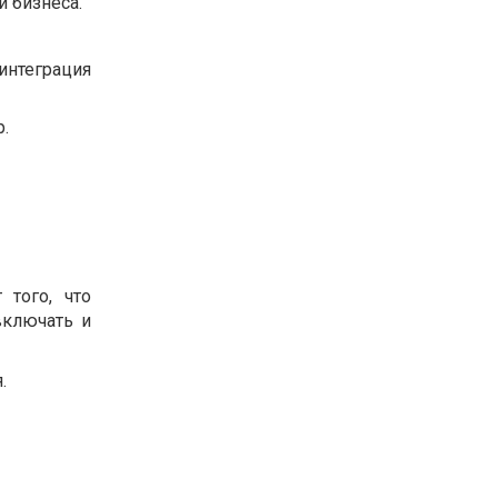
и бизнеса.
интеграция
р.
 того, что
включать и
.