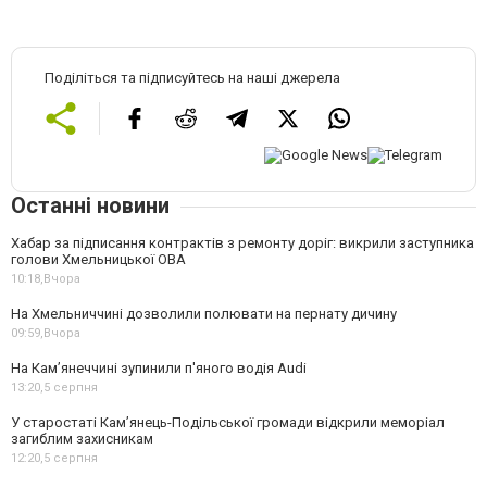
Поділіться та підписуйтесь на наші джерела
Останні новини
Хабар за підписання контрактів з ремонту доріг: викрили заступника
голови Хмельницької ОВА
10:18,
Вчора
На Хмельниччині дозволили полювати на пернату дичину
09:59,
Вчора
На Камʼянеччині зупинили п'яного водія Audi
13:20,
5 серпня
У старостаті Кам’янець-Подільської громади відкрили меморіал
загиблим захисникам
12:20,
5 серпня