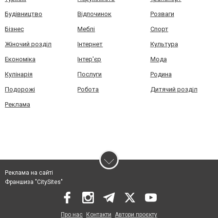
Будівництво
Відпочинок
Розваги
Бізнес
Меблі
Спорт
Жіночий розділ
Інтернет
Культура
Економіка
Інтер'єр
Мода
Кулінарія
Послуги
Родина
Подорожі
Робота
Дитячий розділ
Реклама
Реклама на сайті
Франшиза "CitySites"
Про нас
Контакти
Автори проєкту