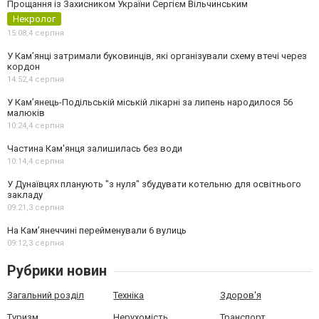
Прощання із Захисником України Сергієм Вільчинським
Некролог
15:08,
4 серпня
У Кам’янці затримали буковинців, які організували схему втечі через
кордон
14:52,
4 серпня
У Кам’янець-Подільській міській лікарні за липень народилося 56
малюків
10:24,
4 серпня
Частина Кам'янця залишилась без води
10:14,
4 серпня
У Дунаївцях планують "з нуля" збудувати котельню для освітнього
закладу
09:21,
3 серпня
На Камʼянеччині перейменували 6 вулиць
09:12,
3 серпня
Рубрики новин
Загальний розділ
Техніка
Здоров'я
Туризм
Нерухомість
Транспорт