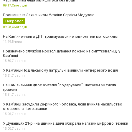
Частина Кам'янця залишиться без води
09:17,
Сьогодні
Прощання із Захисником України Сергієм Медухою
Некролог
09:08,
Сьогодні
На Кам’янеччині в ДТП травмувався неповнолітній мотоцикліст
11:49,
Вчора
Призначено службове розслідування пожежі на сміттєзвалищі у
Кам’янці
15:30,
7 серпня
У Кам’янці-Подільському патрульні виявили нетверезого водія
15:21,
7 серпня
На Камʼянеччині двоє жителів "подарували" шахраям 60 тисяч
гривень
15:11,
7 серпня
У Камʼянці засудили 28-річного чоловіка, який вчиняв насильство
стосовно співмешканки
15:06,
7 серпня
У Дунаївцях 21-річна дівчина двічі обікрала магазин цифрової техніки
15:00,
7 серпня