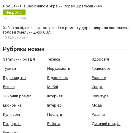
Прощання із Захисником України Ігорем Драгусевичем
Некролог
14:53,
7 серпня
Хабар за підписання контрактів з ремонту доріг: викрили заступника
голови Хмельницької ОВА
10:18,
6 серпня
Рубрики новин
Загальний розділ
Техніка
Здоров'я
Туризм
Нерухомість
Транспорт
Будівництво
Відпочинок
Розваги
Бізнес
Меблі
Спорт
Жіночий розділ
Інтернет
Культура
Економіка
Інтер'єр
Мода
Кулінарія
Послуги
Родина
Подорожі
Робота
Дитячий розділ
Реклама