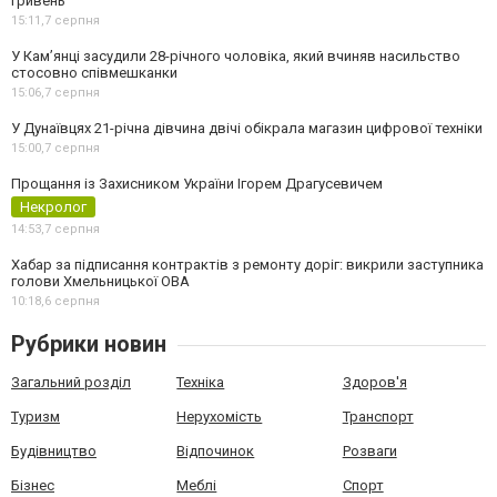
гривень
15:11,
7 серпня
У Камʼянці засудили 28-річного чоловіка, який вчиняв насильство
стосовно співмешканки
15:06,
7 серпня
У Дунаївцях 21-річна дівчина двічі обікрала магазин цифрової техніки
15:00,
7 серпня
Прощання із Захисником України Ігорем Драгусевичем
Некролог
14:53,
7 серпня
Хабар за підписання контрактів з ремонту доріг: викрили заступника
голови Хмельницької ОВА
10:18,
6 серпня
Рубрики новин
Загальний розділ
Техніка
Здоров'я
Туризм
Нерухомість
Транспорт
Будівництво
Відпочинок
Розваги
Бізнес
Меблі
Спорт