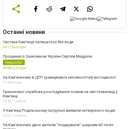
Останні новини
Частина Кам'янця залишиться без води
09:17,
Сьогодні
Прощання із Захисником України Сергієм Медухою
Некролог
09:08,
Сьогодні
На Кам’янеччині в ДТП травмувався неповнолітній мотоцикліст
11:49,
Вчора
Призначено службове розслідування пожежі на сміттєзвалищі у
Кам’янці
15:30,
7 серпня
У Кам’янці-Подільському патрульні виявили нетверезого водія
15:21,
7 серпня
На Камʼянеччині двоє жителів "подарували" шахраям 60 тисяч