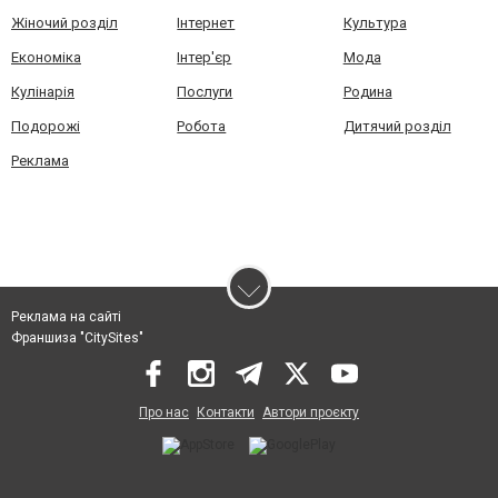
Жіночий розділ
Інтернет
Культура
Економіка
Інтер'єр
Мода
Кулінарія
Послуги
Родина
Подорожі
Робота
Дитячий розділ
Реклама
Реклама на сайті
Франшиза "CitySites"
Про нас
Контакти
Автори проєкту