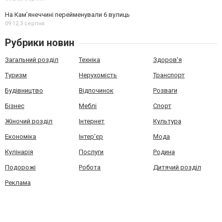
На Камʼянеччині перейменували 6 вулиць
09:12,
3 серпня
Рубрики новин
Загальний розділ
Техніка
Здоров'я
Туризм
Нерухомість
Транспорт
Будівництво
Відпочинок
Розваги
Бізнес
Меблі
Спорт
Жіночий розділ
Інтернет
Культура
Економіка
Інтер'єр
Мода
Кулінарія
Послуги
Родина
Подорожі
Робота
Дитячий розділ
Реклама