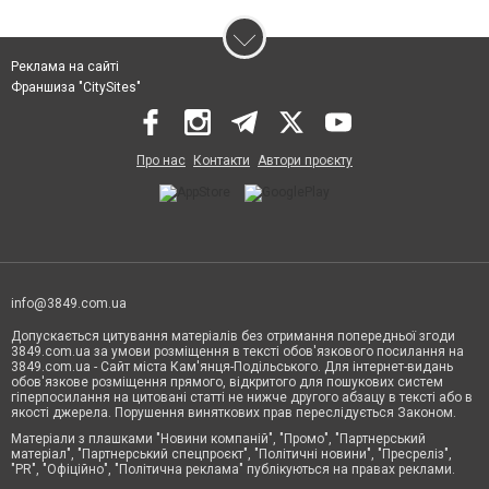
Реклама на сайті
Франшиза "CitySites"
Про нас
Контакти
Автори проєкту
info@3849.com.ua
Допускається цитування матеріалів без отримання попередньої згоди
3849.com.ua за умови розміщення в тексті обов'язкового посилання на
3849.com.ua - Сайт міста Кам'янця-Подільського. Для інтернет-видань
обов'язкове розміщення прямого, відкритого для пошукових систем
гіперпосилання на цитовані статті не нижче другого абзацу в тексті або в
якості джерела. Порушення виняткових прав переслідується Законом.
Матеріали з плашками "Новини компаній", "Промо", "Партнерський
матеріал", "Партнерський спецпроєкт", "Політичні новини", "Пресреліз",
"PR", "Офіційно", "Політична реклама" публікуються на правах реклами.