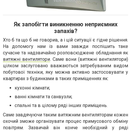
Як запобігти виникненню неприємних
запахів?
Хто б та що б не говорив, а і цій ситуації є гідне рішення.
На допомогу нам із вами завжди поспішить таке
сучасне та надзвичайно розповсюджене обладнання як
витяжні вентилятори
. Саме вони (витяжні вентилятори)
цілком заслуговано вважаються затребуваним видом
побутової техніки, яку можна активно застосовувати у
квартирах з будинками в таких приміщеннях як:
кухонні кімнати;
ванні кімнати та санвузли;
спальні та в цілому ряді інших приміщень.
Саме завдячуючи таким витяжним вентиляторам кожен
охочий зможе організувати процес примусового обміну
повітрям. Зазвичай він конче необхідний у ряді