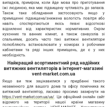
випадків, приміром, коли йде мова про приготування
їжі людиною, яка має підвищену чутливість до запахів.
Також таке обладнання застосовують якщо у
приміщенні підвищена/знижена вологість повітря або
навіть спостерігаються якісь певні відсоткові
відхиленні від характеристик нормативних. Окрім
кухонних та ванних кімнат, а також санвузлів зі
спальнями, досить часто такі витяжні вентилятори
полюбляють встановлювати у коморах з робочими
кабінетами та ряді інших приміщень, де є у них
необхідність.
Найкращий асортиментний ряд надійних
витяжних вентиляторів в інтернет-магазині
vent-market.com.ua
Якщо ви теж зацікавилися у придбанні такого
незамінного для вашого дома та офісу помічника як
витяжний вентилятор, ласкаво просимо зазирнути на
https://vent-market.com.ua/ua/
. Це офіційний онлайн сайт
відомого на території нашої країни магазину