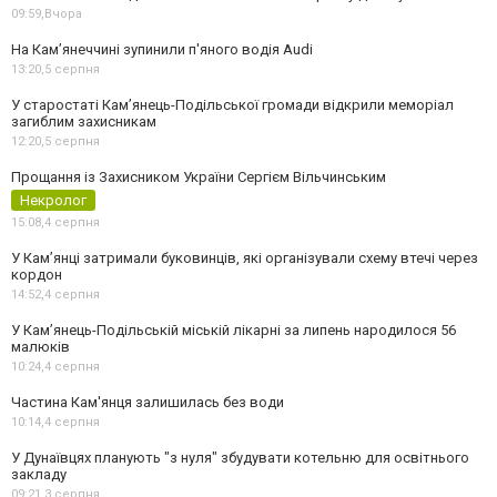
09:59,
Вчора
На Камʼянеччині зупинили п'яного водія Audi
13:20,
5 серпня
У старостаті Кам’янець-Подільської громади відкрили меморіал
загиблим захисникам
12:20,
5 серпня
Прощання із Захисником України Сергієм Вільчинським
Некролог
15:08,
4 серпня
У Кам’янці затримали буковинців, які організували схему втечі через
кордон
14:52,
4 серпня
У Кам’янець-Подільській міській лікарні за липень народилося 56
малюків
10:24,
4 серпня
Частина Кам'янця залишилась без води
10:14,
4 серпня
У Дунаївцях планують "з нуля" збудувати котельню для освітнього
закладу
09:21,
3 серпня