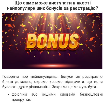
Що саме може виступати в якості
найпопулярніших бонусів за реєстрацію?
Говорячи про найпопулярніші бонуси за реєстрацію
більш детально, окремо хочемо відзначити, що вони
бувають дуже різноманітні. Зокрема це можуть бути:
фріспіни або іншими словами безкоштовні
прокрутки;