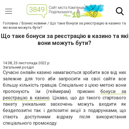
Головна
Бізнес новини
Що таке бонуси за реєстрацію в казино та
які вони можуть бути?
Що таке бонуси за реєстрацію в казино та які
вони можуть бути?
14:38,
23 листопада 2022 р.
Загальний розділ
Сучасні онлайн казино намагаються зробити все від них
залежне для того аби запросити на свої сайти все
більшу кількість гравців. Спеціально з цією метою вони
пропонують їм (геймерам) приємні
бонуси за
реєстрацію в казино
. Цікаво, що до такого стартового
пакету унікальних заохочень можуть входити як
бездепозитні так і депозитні акції з подарунками, що
стають доступними відразу після використання
спеціального промокоду.