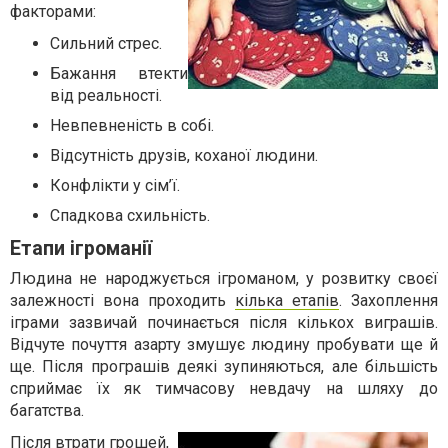
факторами:
Сильний стрес.
Бажання втекти
від реальності.
Невпевненість в собі.
Відсутність друзів, коханої людини.
Конфлікти у сім’ї.
Спадкова схильність.
Етапи ігроманії
Людина не народжується ігроманом, у розвитку своєї
залежності вона проходить
кілька етапів
. Захоплення
іграми зазвичай починається після кількох виграшів.
Відчуте почуття азарту змушує людину пробувати ще й
ще. Після програшів деякі зупиняються, але більшість
сприймає їх як тимчасову невдачу на шляху до
багатства.
Після втрати грошей,