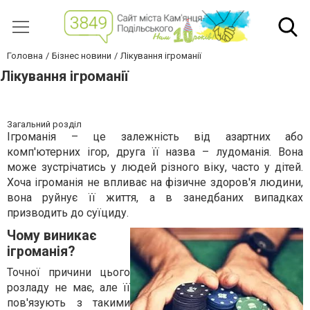
Головна
Бізнес новини
Лікування ігроманії
Лікування ігроманії
Загальний розділ
Ігроманія – це залежність від азартних або
комп'ютерних ігор, друга її назва – лудоманія. Вона
може зустрічатись у людей різного віку, часто у дітей.
Хоча ігроманія не впливає на фізичне здоров'я людини,
вона руйнує її життя, а в занедбаних випадках
призводить до суїциду.
Чому виникає
ігроманія?
Точної причини цього
розладу не має, але її
пов'язують з такими