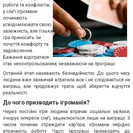
роботи та конфліктів
у сім'ї ігромани
починають
усвідомлювати свою
залежність, але тільки
гра приносить їм
почуття комфорту та
задоволення.
Бажання відігратися
стає неконтрольованим, незважаючи на програші.
Останній етап називають безнадійністю. До цього часу
людина вже зазвичай втратила все і не сподівається на
виграш, але продовжує грати, щоб зберегти відчуття
реальності.
До чого призводить ігроманія?
Через постійні ігри людина втрачає соціальні зв'язки,
ігнорує інтереси сім'ї, зациклюється лише на виграші. З
часом починає страждати кар'єра, ігромани нерідко
втрачають роботу. Часті програші призводять до