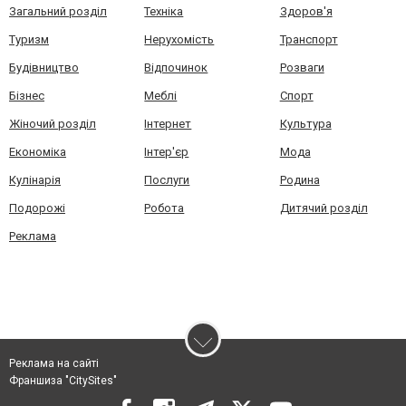
Загальний розділ
Техніка
Здоров'я
Туризм
Нерухомість
Транспорт
Будівництво
Відпочинок
Розваги
Бізнес
Меблі
Спорт
Жіночий розділ
Інтернет
Культура
Економіка
Інтер'єр
Мода
Кулінарія
Послуги
Родина
Подорожі
Робота
Дитячий розділ
Реклама
Реклама на сайті
Франшиза "CitySites"