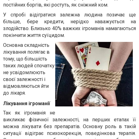
постійних боргів, які ростуть, як сніжний ком.
У спробі відігратися залежна людина позичає ще
більше, бере кредити, нерідко наважується на
злодійство. Близько 40% важких ігроманів намагаються
покінчити життя суїцидом.
Основна складність
лікування полягає в
тому, що більшість
таких людей спочатку
не усвідомлюють
своєї залежності і
відмовляються йти
до лікаря.
Лікування ігроманії
Так як ігроманія не
викликає фізичної залежності, на перших етапах її
можна лікувати без препаратів. Основну роль в такій
ситуації відіграє психокорекція, поведінкова терапія.