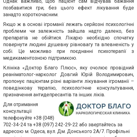
Однак важливо, щоб пацієнт сам відчував бажання
позбавитися гри, без цього ефект лікування буде
занадто короткочасним.
Якщо ж в основі ігроманії лежать серйозні психологічні
проблеми чи залежність зайшла надто далеко, без
препаратів не обійтися. Лікарю необхідно спочатку
повернути людині душевну рівновагу та впевненість у
собі. Це можливо при поєднанні психотерапії з
медикаментозною підтримкою.
Клініка «Доктор Благо Плюс», яку очолює провідний
реаніматолог-нарколог Довгий Юрій Володимирович,
пропонує пацієнтам різні варіанти лікування ігроманії –
поведінкову терапію, психологічне консультування,
призначення антидепресантів та інших ліків.
Для отримання
консультації
телефонуйте +38 (048)
702-34-24 та +38 (097) 242-29-22 або звертайтесь за
адресою м. Одеса, вул. Дм. Донського 2А/7. Профільні