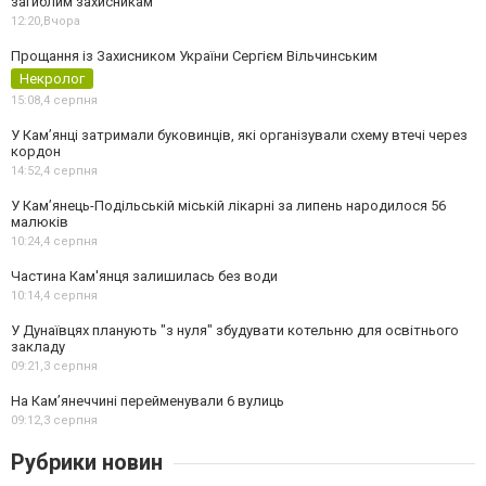
загиблим захисникам
12:20,
Вчора
Прощання із Захисником України Сергієм Вільчинським
Некролог
15:08,
4 серпня
У Кам’янці затримали буковинців, які організували схему втечі через
кордон
14:52,
4 серпня
У Кам’янець-Подільській міській лікарні за липень народилося 56
малюків
10:24,
4 серпня
Частина Кам'янця залишилась без води
10:14,
4 серпня
У Дунаївцях планують "з нуля" збудувати котельню для освітнього
закладу
09:21,
3 серпня
На Камʼянеччині перейменували 6 вулиць
09:12,
3 серпня
Рубрики новин