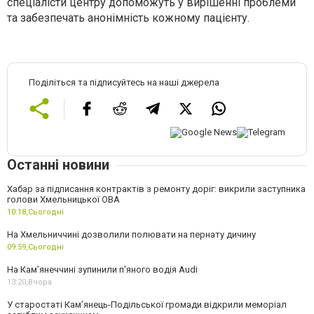
спеціалісти центру допоможуть у вирішенні проблеми
та забезпечать анонімність кожному пацієнту.
Поділіться та підписуйтесь на наші джерела
Останні новини
Хабар за підписання контрактів з ремонту доріг: викрили заступника
голови Хмельницької ОВА
10:18,
Сьогодні
На Хмельниччині дозволили полювати на пернату дичину
09:59,
Сьогодні
На Камʼянеччині зупинили п'яного водія Audi
13:20,
Вчора
У старостаті Кам’янець-Подільської громади відкрили меморіал