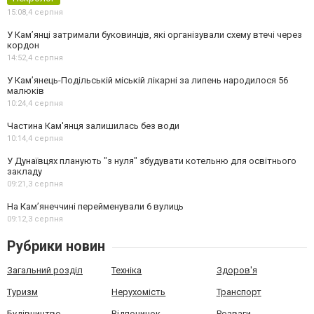
15:08,
4 серпня
У Кам’янці затримали буковинців, які організували схему втечі через
кордон
14:52,
4 серпня
У Кам’янець-Подільській міській лікарні за липень народилося 56
малюків
10:24,
4 серпня
Частина Кам'янця залишилась без води
10:14,
4 серпня
У Дунаївцях планують "з нуля" збудувати котельню для освітнього
закладу
09:21,
3 серпня
На Камʼянеччині перейменували 6 вулиць
09:12,
3 серпня
Рубрики новин
Загальний розділ
Техніка
Здоров'я
Туризм
Нерухомість
Транспорт
Будівництво
Відпочинок
Розваги