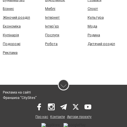
Бізнес
Меблі
Спорт
Жіночий розділ
Інтернет
Культура
Економіка
Інтер'єр
Мода
Кулінарія
Послуги
Родина
Подорожі
Робота
Дитячий розділ
Реклама
Реклама на сайті
Франшиза "CitySites"
Про нас
Контакти
Автори проєкту