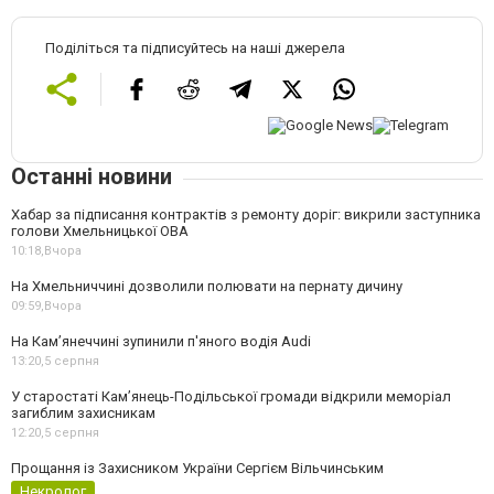
Поділіться та підписуйтесь на наші джерела
Останні новини
Хабар за підписання контрактів з ремонту доріг: викрили заступника
голови Хмельницької ОВА
10:18,
Вчора
На Хмельниччині дозволили полювати на пернату дичину
09:59,
Вчора
На Камʼянеччині зупинили п'яного водія Audi
13:20,
5 серпня
У старостаті Кам’янець-Подільської громади відкрили меморіал
загиблим захисникам
12:20,
5 серпня
Прощання із Захисником України Сергієм Вільчинським
Некролог