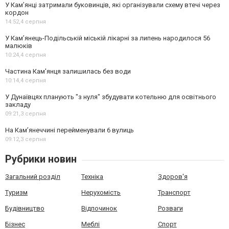
У Кам’янці затримали буковинців, які організували схему втечі через
кордон
14:52,
4 серпня
У Кам’янець-Подільській міській лікарні за липень народилося 56
малюків
10:24,
4 серпня
Частина Кам'янця залишилась без води
10:14,
4 серпня
У Дунаївцях планують "з нуля" збудувати котельню для освітнього
закладу
09:21,
3 серпня
На Камʼянеччині перейменували 6 вулиць
09:12,
3 серпня
Рубрики новин
Загальний розділ
Техніка
Здоров'я
Туризм
Нерухомість
Транспорт
Будівництво
Відпочинок
Розваги
Бізнес
Меблі
Спорт