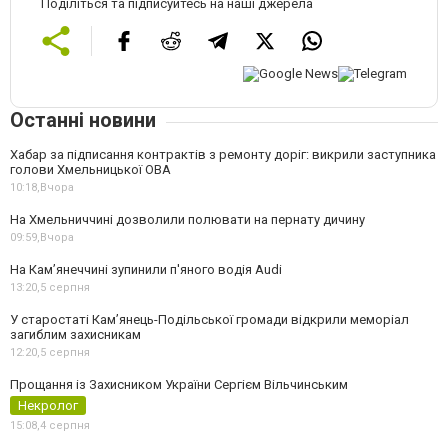
Поділіться та підписуйтесь на наші джерела
Останні новини
Хабар за підписання контрактів з ремонту доріг: викрили заступника
голови Хмельницької ОВА
10:18,
Вчора
На Хмельниччині дозволили полювати на пернату дичину
09:59,
Вчора
На Камʼянеччині зупинили п'яного водія Audi
13:20,
5 серпня
У старостаті Кам’янець-Подільської громади відкрили меморіал
загиблим захисникам
12:20,
5 серпня
Прощання із Захисником України Сергієм Вільчинським
Некролог
15:08,
4 серпня