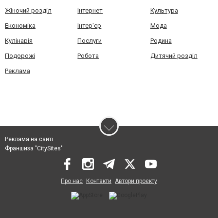
Жіночий розділ
Інтернет
Культура
Економіка
Інтер'єр
Мода
Кулінарія
Послуги
Родина
Подорожі
Робота
Дитячий розділ
Реклама
Реклама на сайті
Франшиза "CitySites"
Про нас
Контакти
Автори проєкту