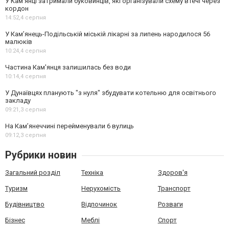
У Кам’янці затримали буковинців, які організували схему втечі через
кордон
14:52,
4 серпня
У Кам’янець-Подільській міській лікарні за липень народилося 56
малюків
10:24,
4 серпня
Частина Кам'янця залишилась без води
10:14,
4 серпня
У Дунаївцях планують "з нуля" збудувати котельню для освітнього
закладу
09:21,
3 серпня
На Камʼянеччині перейменували 6 вулиць
09:12,
3 серпня
Рубрики новин
Загальний розділ
Техніка
Здоров'я
Туризм
Нерухомість
Транспорт
Будівництво
Відпочинок
Розваги
Бізнес
Меблі
Спорт