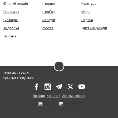
Жіночий розділ
Інтернет
Культура
Економіка
Інтер'єр
Мода
Кулінарія
Послуги
Родина
Подорожі
Робота
Дитячий розділ
Реклама
Реклама на сайті
Франшиза "CitySites"
Про нас
Контакти
Автори проєкту