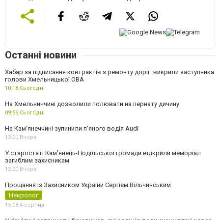
Останні новини
Хабар за підписання контрактів з ремонту доріг: викрили заступника
голови Хмельницької ОВА
10:18,
Сьогодні
На Хмельниччині дозволили полювати на пернату дичину
09:59,
Сьогодні
На Камʼянеччині зупинили п'яного водія Audi
13:20,
Вчора
У старостаті Кам’янець-Подільської громади відкрили меморіал
загиблим захисникам
12:20,
Вчора
Прощання із Захисником України Сергієм Вільчинським
Некролог
15:08,
4 серпня