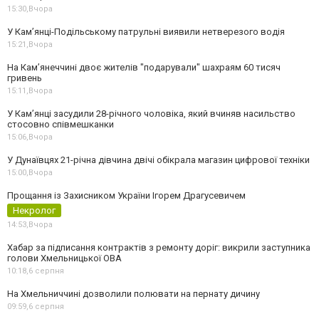
15:30,
Вчора
У Кам’янці-Подільському патрульні виявили нетверезого водія
15:21,
Вчора
На Камʼянеччині двоє жителів "подарували" шахраям 60 тисяч
гривень
15:11,
Вчора
У Камʼянці засудили 28-річного чоловіка, який вчиняв насильство
стосовно співмешканки
15:06,
Вчора
У Дунаївцях 21-річна дівчина двічі обікрала магазин цифрової техніки
15:00,
Вчора
Прощання із Захисником України Ігорем Драгусевичем
Некролог
14:53,
Вчора
Хабар за підписання контрактів з ремонту доріг: викрили заступника
голови Хмельницької ОВА
10:18,
6 серпня
На Хмельниччині дозволили полювати на пернату дичину
09:59,
6 серпня