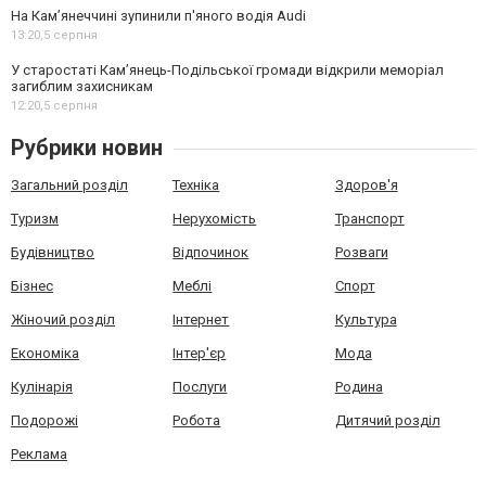
На Камʼянеччині зупинили п'яного водія Audi
13:20,
5 серпня
У старостаті Кам’янець-Подільської громади відкрили меморіал
загиблим захисникам
12:20,
5 серпня
Рубрики новин
Загальний розділ
Техніка
Здоров'я
Туризм
Нерухомість
Транспорт
Будівництво
Відпочинок
Розваги
Бізнес
Меблі
Спорт
Жіночий розділ
Інтернет
Культура
Економіка
Інтер'єр
Мода
Кулінарія
Послуги
Родина
Подорожі
Робота
Дитячий розділ
Реклама