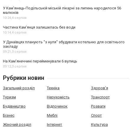
У Кам’янець-Подільській міській лікарні за липень народилося 56
малюків
10:24,
4 серпня
Частина Кам'янця залишилась без води
10:14,
4 серпня
У Дунаївцях планують "з нуля" збудувати котельню для освітнього
закладу
09:21,
3 серпня
На Камʼянеччині перейменували 6 вулиць
09:12,
3 серпня
Рубрики новин
Загальний розділ
Техніка
Здоров'я
Туризм
Нерухомість
Транспорт
Будівництво
Відпочинок
Розваги
Бізнес
Меблі
Спорт
Жіночий розділ
Інтернет
Культура