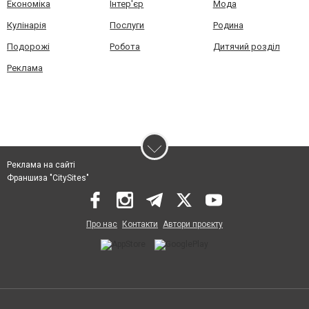
Економіка
Інтер'єр
Мода
Кулінарія
Послуги
Родина
Подорожі
Робота
Дитячий розділ
Реклама
Реклама на сайті
Франшиза "CitySites"
Про нас
Контакти
Автори проєкту