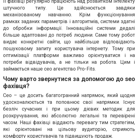
Її фахівці регулярно працюють над розвитком інтелекту
штучного типу. Це здійснюється завдяки
механізованому навчанню. Крім функціонування
рамках заданих параметрів і алгоритмів, системи здатні
до обробки інформації. Інноваційні системи дедалі
більше адаптовані до потреб людини. Саме тому робот
видає конкретні сайти, що найбільше відповідають
пошуковому запиту користувача інтернету. Тому при
оптимізації платформи важливо орієнтуватися і на
потреби відвідувачів, а не тільки на робота. Цим і
займається наше сео агентство Pro-Fits.
Чому варто звернутися за допомогою до seo
фахівця?
Сео – це досить багатогранний напрямок, який щодня
удосконалюється та поповнює свої напрямки. Існує
безліч сучасних і при цьому дієвих методик для
розкручування, які абсолютно легальні та перевірені
часом. Наші фахівці віддають перевагу тим стратегіям,
які орієнтовані на цільову аудиторію, сприяють
комфорту користувачів та підвищують продаж.