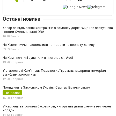
Останні новини
Хабар за підписання контрактів з ремонту доріг: викрили заступника
голови Хмельницької ОВА
10:18,
Вчора
На Хмельниччині дозволили полювати на пернату дичину
09:59,
Вчора
На Камʼянеччині зупинили п'яного водія Audi
13:20,
5 серпня
У старостаті Кам’янець-Подільської громади відкрили меморіал
загиблим захисникам
12:20,
5 серпня
Прощання із Захисником України Сергієм Вільчинським
Некролог
15:08,
4 серпня
У Кам’янці затримали буковинців, які організували схему втечі через
кордон
14:52,
4 серпня