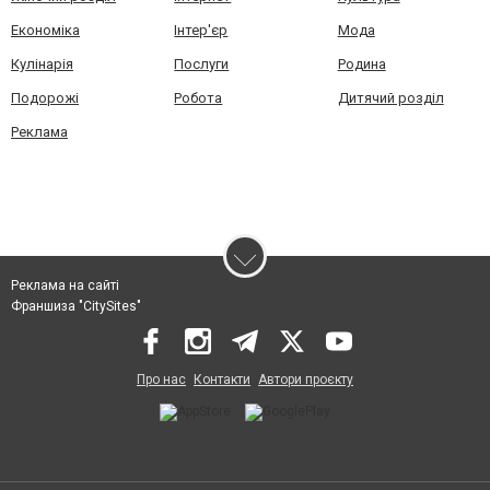
Економіка
Інтер'єр
Мода
Кулінарія
Послуги
Родина
Подорожі
Робота
Дитячий розділ
Реклама
Реклама на сайті
Франшиза "CitySites"
Про нас
Контакти
Автори проєкту