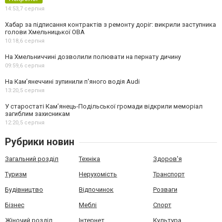
14:53,
7 серпня
Хабар за підписання контрактів з ремонту доріг: викрили заступника
голови Хмельницької ОВА
10:18,
6 серпня
На Хмельниччині дозволили полювати на пернату дичину
09:59,
6 серпня
На Камʼянеччині зупинили п'яного водія Audi
13:20,
5 серпня
У старостаті Кам’янець-Подільської громади відкрили меморіал
загиблим захисникам
12:20,
5 серпня
Рубрики новин
Загальний розділ
Техніка
Здоров'я
Туризм
Нерухомість
Транспорт
Будівництво
Відпочинок
Розваги
Бізнес
Меблі
Спорт
Жіночий розділ
Інтернет
Культура