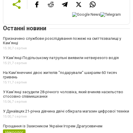
Останні новини
Призначено службове розслідування пожежі на сміттєзвалищі у
Кам’янці
15:30,
7 серпня
У Кам’янці-Подільському патрульні виявили нетверезого водія
15:21,
7 серпня
На Камʼянеччині двоє жителів "подарували" шахраям 60 тисяч
гривень
15:11,
7 серпня
У Камʼянці засудили 28-річного чоловіка, який вчиняв насильство
стосовно співмешканки
15:06,
7 серпня
У Дунаївцях 21-річна дівчина двічі обікрала магазин цифрової техніки
15:00,
7 серпня
Прощання із Захисником України Ігорем Драгусевичем
Некролог