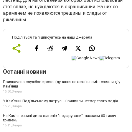
лестниц, для изготовления которых был использован
этот сплав, не нуждаются в окрашивании. На них со
временем не появляются трещины и следы от
ржавчины.
Поділіться та підписуйтесь на наші джерела
Останні новини
Призначено службове розслідування пожежі на сміттєзвалищі у
Кам’янці
15:30,
Вчора
У Кам’янці-Подільському патрульні виявили нетверезого водія
15:21,
Вчора
На Камʼянеччині двоє жителів "подарували" шахраям 60 тисяч
гривень
15:11,
Вчора