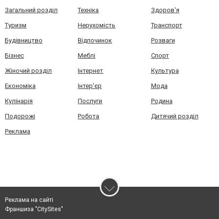
Загальний розділ
Техніка
Здоров'я
Туризм
Нерухомість
Транспорт
Будівництво
Відпочинок
Розваги
Бізнес
Меблі
Спорт
Жіночий розділ
Інтернет
Культура
Економіка
Інтер'єр
Мода
Кулінарія
Послуги
Родина
Подорожі
Робота
Дитячий розділ
Реклама
Реклама на сайті
Франшиза "CitySites"