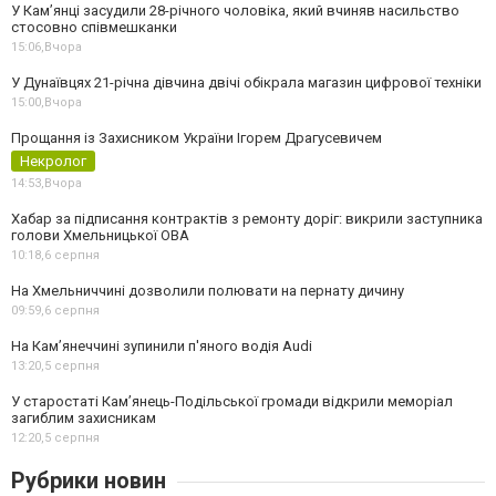
У Камʼянці засудили 28-річного чоловіка, який вчиняв насильство
стосовно співмешканки
15:06,
Вчора
У Дунаївцях 21-річна дівчина двічі обікрала магазин цифрової техніки
15:00,
Вчора
Прощання із Захисником України Ігорем Драгусевичем
Некролог
14:53,
Вчора
Хабар за підписання контрактів з ремонту доріг: викрили заступника
голови Хмельницької ОВА
10:18,
6 серпня
На Хмельниччині дозволили полювати на пернату дичину
09:59,
6 серпня
На Камʼянеччині зупинили п'яного водія Audi
13:20,
5 серпня
У старостаті Кам’янець-Подільської громади відкрили меморіал
загиблим захисникам
12:20,
5 серпня
Рубрики новин