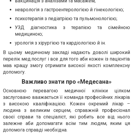
вакцинація з аналізами та масажем;
неврологія з гастроентерологією й гінекологією;
психотерапія з педіатрією та пульмонологією;
УЗД діагностика з терапією та сімейною
медициною;
урологія з хірургією та кардіологією й ін.
В цьому медичному закладі надають доволі широкий
перелік мед.послуг і все для того аби кожен із пацієнтів
мав кращу змогу отримати високої якості комплексну
допомогу.
Важливо знати про «Медесана»
Основною перевагою медичної клініки цілком
заслуговано вважається її команда професійних лікарів
з високою кваліфікацією. Кожен окремий лікар –
людина з великим серцем, справжній професіонал
своєї справи та спеціаліст, які робить все від нього
залежне аби допомагати всім тим людям, яким ця
допомога справді необхідна.