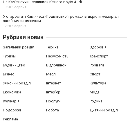
На Камʼянеччині зупинили п'яного водія Audi
13:20,
5 серпня
У старостаті Кам’янець-Подільської громади відкрили меморіал
загиблим захисникам
12:20,
5 серпня
Рубрики новин
Загальний розділ
Техніка
Здоров'я
Туризм
Нерухомість
Транспорт
Будівництво
Відпочинок
Розваги
Бізнес
Меблі
Спорт
Жіночий розділ
Інтернет
Культура
Економіка
Інтер'єр
Мода
Кулінарія
Послуги
Родина
Подорожі
Робота
Дитячий розділ
Реклама