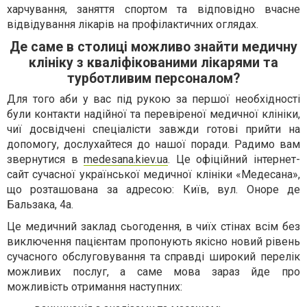
харчування, заняття спортом та відповідно вчасне
відвідування лікарів на профілактичних оглядах.
Де саме в столиці можливо знайти медичну
клініку з кваліфікованими лікарями та
турботливим персоналом?
Для того аби у вас під рукою за першої необхідності
були контакти надійної та перевіреної медичної клініки,
чиї досвідчені спеціалісти завжди готові прийти на
допомогу, дослухайтеся до нашої поради. Радимо вам
звернутися в
medesana.kiev.ua
. Це офіційний інтернет-
сайт сучасної української медичної клініки «Медесана»,
що розташована за адресою: Київ, вул. Оноре де
Бальзака, 4а.
Це медичний заклад сьогодення, в чиїх стінах всім без
виключення пацієнтам пропонують якісно новий рівень
сучасного обслуговування та справді широкий перелік
можливих послуг, а саме мова зараз йде про
можливість отримання наступних: