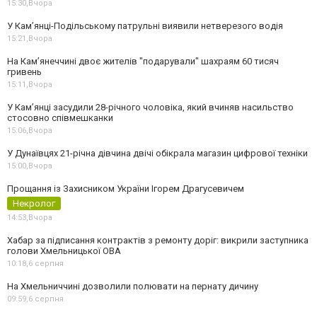
15:30,
Вчора
У Кам’янці-Подільському патрульні виявили нетверезого водія
15:21,
Вчора
На Камʼянеччині двоє жителів "подарували" шахраям 60 тисяч
гривень
15:11,
Вчора
У Камʼянці засудили 28-річного чоловіка, який вчиняв насильство
стосовно співмешканки
15:06,
Вчора
У Дунаївцях 21-річна дівчина двічі обікрала магазин цифрової техніки
15:00,
Вчора
Прощання із Захисником України Ігорем Драгусевичем
Некролог
14:53,
Вчора
Хабар за підписання контрактів з ремонту доріг: викрили заступника
голови Хмельницької ОВА
10:18,
6 серпня
На Хмельниччині дозволили полювати на пернату дичину
09:59,
6 серпня