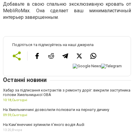
Добавьте в свою спальню эксклюзивную кровать от
MebliRoMax. Она сделает ваш минималистичный
интерьер завершенным.
Поділіться та підписуйтесь на наші джерела
Останні новини
Хабар за підписання контрактів з ремонту доріг: викрили заступника
голови Хмельницької ОВА
10:18,
Сьогодні
На Хмельниччині дозволили полювати на пернату дичину
09:59,
Сьогодні
На Камʼянеччині зупинили п'яного водія Audi
13:20,
Вчора