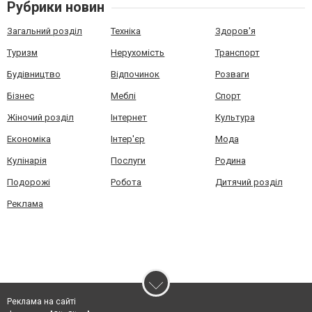
Рубрики новин
Загальний розділ
Техніка
Здоров'я
Туризм
Нерухомість
Транспорт
Будівництво
Відпочинок
Розваги
Бізнес
Меблі
Спорт
Жіночий розділ
Інтернет
Культура
Економіка
Інтер'єр
Мода
Кулінарія
Послуги
Родина
Подорожі
Робота
Дитячий розділ
Реклама
Реклама на сайті