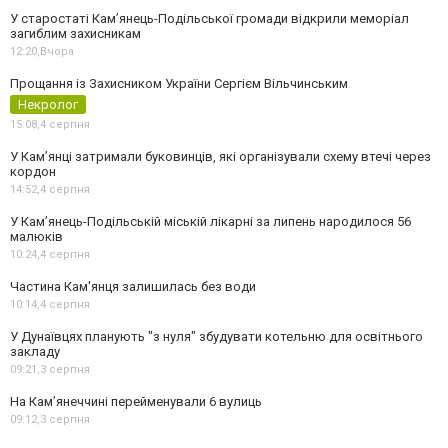
У старостаті Кам’янець-Подільської громади відкрили меморіал
загиблим захисникам
12:20,
Вчора
Прощання із Захисником України Сергієм Вільчинським
Некролог
15:08,
4 серпня
У Кам’янці затримали буковинців, які організували схему втечі через
кордон
14:52,
4 серпня
У Кам’янець-Подільській міській лікарні за липень народилося 56
малюків
10:24,
4 серпня
Частина Кам'янця залишилась без води
10:14,
4 серпня
У Дунаївцях планують "з нуля" збудувати котельню для освітнього
закладу
09:21,
3 серпня
На Камʼянеччині перейменували 6 вулиць
09:12,
3 серпня