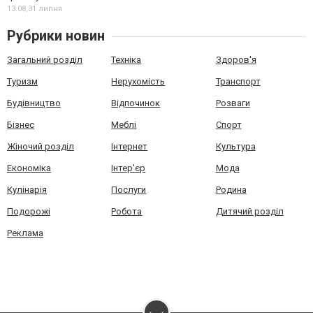
13:08,
31 липня
Рубрики новин
Загальний розділ
Техніка
Здоров'я
Туризм
Нерухомість
Транспорт
Будівництво
Відпочинок
Розваги
Бізнес
Меблі
Спорт
Жіночий розділ
Інтернет
Культура
Економіка
Інтер'єр
Мода
Кулінарія
Послуги
Родина
Подорожі
Робота
Дитячий розділ
Реклама