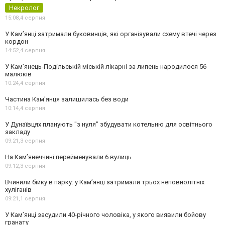
Некролог
15:08,
4 серпня
У Кам’янці затримали буковинців, які організували схему втечі через
кордон
14:52,
4 серпня
У Кам’янець-Подільській міській лікарні за липень народилося 56
малюків
10:24,
4 серпня
Частина Кам'янця залишилась без води
10:14,
4 серпня
У Дунаївцях планують "з нуля" збудувати котельню для освітнього
закладу
09:21,
3 серпня
На Камʼянеччині перейменували 6 вулиць
09:12,
3 серпня
Вчинили бійку в парку: у Кам’янці затримали трьох неповнолітніх
хуліганів
09:21,
1 серпня
У Камʼянці засудили 40-річного чоловіка, у якого виявили бойову
гранату