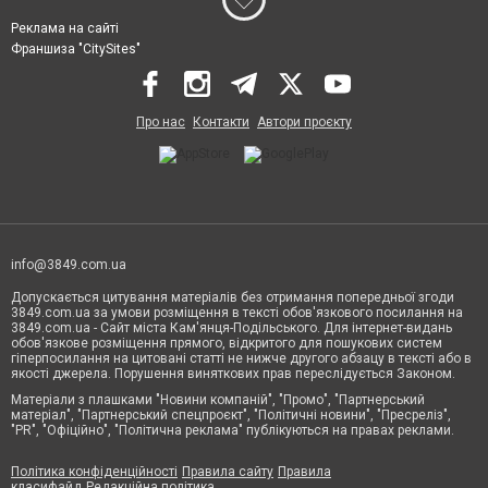
Реклама на сайті
Франшиза "CitySites"
Про нас
Контакти
Автори проєкту
info@3849.com.ua
Допускається цитування матеріалів без отримання попередньої згоди
3849.com.ua за умови розміщення в тексті обов'язкового посилання на
3849.com.ua - Сайт міста Кам'янця-Подільського. Для інтернет-видань
обов'язкове розміщення прямого, відкритого для пошукових систем
гіперпосилання на цитовані статті не нижче другого абзацу в тексті або в
якості джерела. Порушення виняткових прав переслідується Законом.
Матеріали з плашками "Новини компаній", "Промо", "Партнерський
матеріал", "Партнерський спецпроєкт", "Політичні новини", "Пресреліз",
"PR", "Офіційно", "Політична реклама" публікуються на правах реклами.
Політика конфіденційності
Правила сайту
Правила
класифайд
Редакційна політика