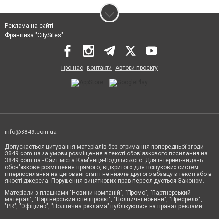
Реклама на сайті
Франшиза "CitySites"
Про нас
Контакти
Автори проєкту
info@3849.com.ua
Допускається цитування матеріалів без отримання попередньої згоди
3849.com.ua за умови розміщення в тексті обов'язкового посилання на
3849.com.ua - Сайт міста Кам'янця-Подільського. Для інтернет-видань
обов'язкове розміщення прямого, відкритого для пошукових систем
гіперпосилання на цитовані статті не нижче другого абзацу в тексті або в
якості джерела. Порушення виняткових прав переслідується Законом.
Матеріали з плашками "Новини компаній", "Промо", "Партнерський
матеріал", "Партнерський спецпроєкт", "Політичні новини", "Пресреліз",
"PR", "Офіційно", "Політична реклама" публікуються на правах реклами.