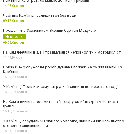
Камʼянчанка втратила майже 20 тисяч гривень
14:43,
Сьогодні
Частина Кам'янця залишиться без води
09:17,
Сьогодні
Прощання із Захисником України Сергієм Медухою
Некролог
09:08,
Сьогодні
На Кам’янеччині в ДТП травмувався неповнолітній мотоцикліст
11:49,
Вчора
Призначено службове розслідування пожежі на сміттєзвалищі у
Кам’янці
15:30,
7 серпня
У Кам’янці-Подільському патрульні виявили нетверезого водія
15:21,
7 серпня
На Камʼянеччині двоє жителів "подарували" шахраям 60 тисяч
гривень
15:11,
7 серпня
У Камʼянці засудили 28-річного чоловіка, який вчиняв насильство
стосовно співмешканки
15:06,
7 серпня