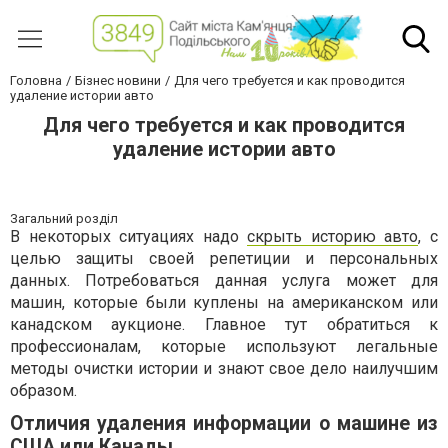
Головна
Бізнес новини
Для чего требуется и как проводится
удаление истории авто
Для чего требуется и как проводится
удаление истории авто
Загальний розділ
В некоторых ситуациях надо
скрыть историю авто
, с
целью защиты своей репетиции и персональных
данных. Потребоваться данная услуга может для
машин, которые были куплены на американском или
канадском аукционе. Главное тут обратиться к
профессионалам, которые используют легальные
методы очистки истории и знают свое дело наилучшим
образом.
Отличия удаления информации о машине из
США или Канады