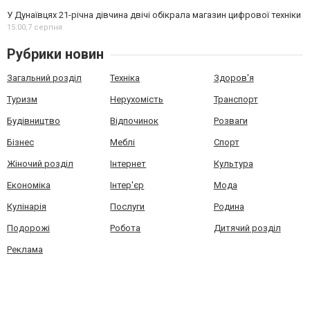
У Дунаївцях 21-річна дівчина двічі обікрала магазин цифрової техніки
15:00,
7 серпня
Рубрики новин
Загальний розділ
Техніка
Здоров'я
Туризм
Нерухомість
Транспорт
Будівництво
Відпочинок
Розваги
Бізнес
Меблі
Спорт
Жіночий розділ
Інтернет
Культура
Економіка
Інтер'єр
Мода
Кулінарія
Послуги
Родина
Подорожі
Робота
Дитячий розділ
Реклама