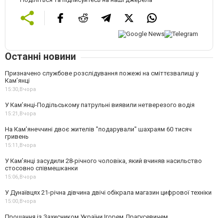
Останні новини
Призначено службове розслідування пожежі на сміттєзвалищі у
Кам’янці
15:30,
Вчора
У Кам’янці-Подільському патрульні виявили нетверезого водія
15:21,
Вчора
На Камʼянеччині двоє жителів "подарували" шахраям 60 тисяч
гривень
15:11,
Вчора
У Камʼянці засудили 28-річного чоловіка, який вчиняв насильство
стосовно співмешканки
15:06,
Вчора
У Дунаївцях 21-річна дівчина двічі обікрала магазин цифрової техніки
15:00,
Вчора
Прощання із Захисником України Ігорем Драгусевичем