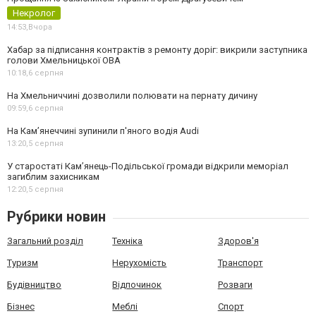
Некролог
14:53,
Вчора
Хабар за підписання контрактів з ремонту доріг: викрили заступника
голови Хмельницької ОВА
10:18,
6 серпня
На Хмельниччині дозволили полювати на пернату дичину
09:59,
6 серпня
На Камʼянеччині зупинили п'яного водія Audi
13:20,
5 серпня
У старостаті Кам’янець-Подільської громади відкрили меморіал
загиблим захисникам
12:20,
5 серпня
Рубрики новин
Загальний розділ
Техніка
Здоров'я
Туризм
Нерухомість
Транспорт
Будівництво
Відпочинок
Розваги
Бізнес
Меблі
Спорт