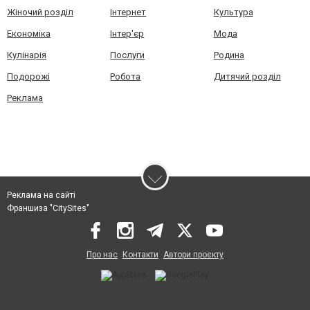
Жіночий розділ
Інтернет
Культура
Економіка
Інтер'єр
Мода
Кулінарія
Послуги
Родина
Подорожі
Робота
Дитячий розділ
Реклама
Реклама на сайті
Франшиза "CitySites"
Про нас
Контакти
Автори проєкту