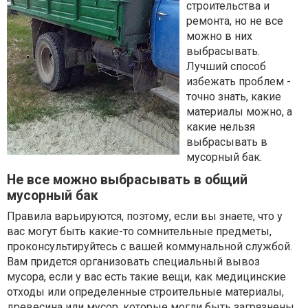
строительства и
ремонта, но не все
можно в них
выбрасывать.
Лучший способ
избежать проблем -
точно знать, какие
материалы можно, а
какие нельзя
выбрасывать в
мусорный бак.
Не все можно выбрасывать в общий
мусорный бак
Правила варьируются, поэтому, если вы знаете, что у
вас могут быть какие-то сомнительные предметы,
проконсультируйтесь с вашей коммунальной службой.
Вам придется организовать специальный вывоз
мусора, если у вас есть такие вещи, как медицинские
отходы или определенные строительные материалы,
древесина или мусор, которые могли быть загрязнены