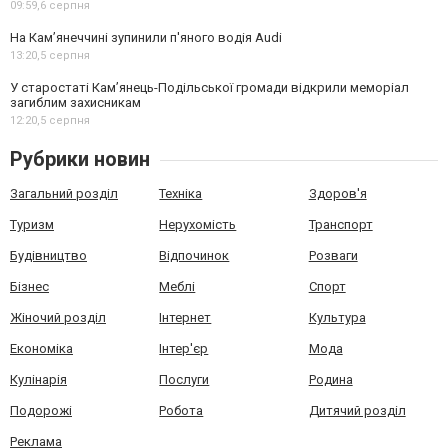
09:59,
6 серпня
На Камʼянеччині зупинили п'яного водія Audi
13:20,
5 серпня
У старостаті Кам’янець-Подільської громади відкрили меморіал
загиблим захисникам
12:20,
5 серпня
Рубрики новин
Загальний розділ
Техніка
Здоров'я
Туризм
Нерухомість
Транспорт
Будівництво
Відпочинок
Розваги
Бізнес
Меблі
Спорт
Жіночий розділ
Інтернет
Культура
Економіка
Інтер'єр
Мода
Кулінарія
Послуги
Родина
Подорожі
Робота
Дитячий розділ
Реклама