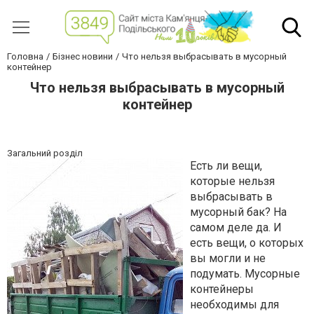
Головна
Бізнес новини
Что нельзя выбрасывать в мусорный
контейнер
Что нельзя выбрасывать в мусорный
контейнер
Загальний розділ
Есть ли вещи,
которые нельзя
выбрасывать в
мусорный бак? На
самом деле да. И
есть вещи, о которых
вы могли и не
подумать. Мусорные
контейнеры
необходимы для