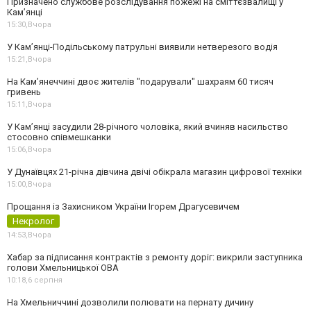
Призначено службове розслідування пожежі на сміттєзвалищі у
Кам’янці
15:30,
Вчора
У Кам’янці-Подільському патрульні виявили нетверезого водія
15:21,
Вчора
На Камʼянеччині двоє жителів "подарували" шахраям 60 тисяч
гривень
15:11,
Вчора
У Камʼянці засудили 28-річного чоловіка, який вчиняв насильство
стосовно співмешканки
15:06,
Вчора
У Дунаївцях 21-річна дівчина двічі обікрала магазин цифрової техніки
15:00,
Вчора
Прощання із Захисником України Ігорем Драгусевичем
Некролог
14:53,
Вчора
Хабар за підписання контрактів з ремонту доріг: викрили заступника
голови Хмельницької ОВА
10:18,
6 серпня
На Хмельниччині дозволили полювати на пернату дичину