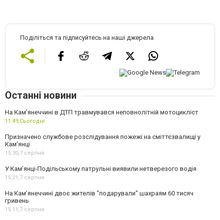
Поділіться та підписуйтесь на наші джерела
Останні новини
На Кам’янеччині в ДТП травмувався неповнолітній мотоцикліст
11:49,
Сьогодні
Призначено службове розслідування пожежі на сміттєзвалищі у
Кам’янці
15:30,
7 серпня
У Кам’янці-Подільському патрульні виявили нетверезого водія
15:21,
7 серпня
На Камʼянеччині двоє жителів "подарували" шахраям 60 тисяч
гривень
15:11,
7 серпня