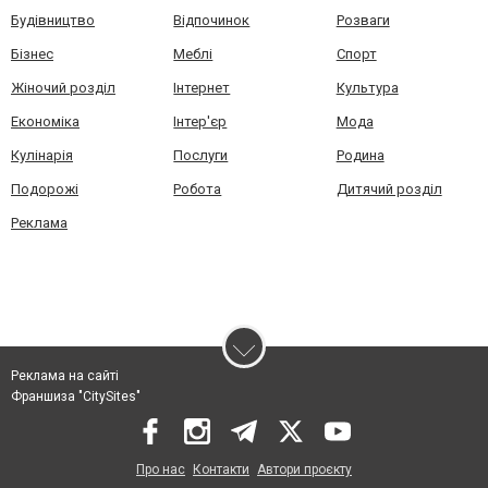
Будівництво
Відпочинок
Розваги
Бізнес
Меблі
Спорт
Жіночий розділ
Інтернет
Культура
Економіка
Інтер'єр
Мода
Кулінарія
Послуги
Родина
Подорожі
Робота
Дитячий розділ
Реклама
Реклама на сайті
Франшиза "CitySites"
Про нас
Контакти
Автори проєкту