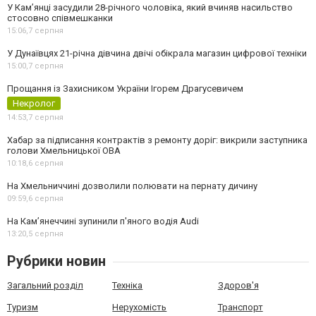
У Камʼянці засудили 28-річного чоловіка, який вчиняв насильство
стосовно співмешканки
15:06,
7 серпня
У Дунаївцях 21-річна дівчина двічі обікрала магазин цифрової техніки
15:00,
7 серпня
Прощання із Захисником України Ігорем Драгусевичем
Некролог
14:53,
7 серпня
Хабар за підписання контрактів з ремонту доріг: викрили заступника
голови Хмельницької ОВА
10:18,
6 серпня
На Хмельниччині дозволили полювати на пернату дичину
09:59,
6 серпня
На Камʼянеччині зупинили п'яного водія Audi
13:20,
5 серпня
Рубрики новин
Загальний розділ
Техніка
Здоров'я
Туризм
Нерухомість
Транспорт