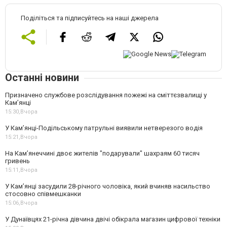
Поділіться та підписуйтесь на наші джерела
Останні новини
Призначено службове розслідування пожежі на сміттєзвалищі у
Кам’янці
15:30,
Вчора
У Кам’янці-Подільському патрульні виявили нетверезого водія
15:21,
Вчора
На Камʼянеччині двоє жителів "подарували" шахраям 60 тисяч
гривень
15:11,
Вчора
У Камʼянці засудили 28-річного чоловіка, який вчиняв насильство
стосовно співмешканки
15:06,
Вчора
У Дунаївцях 21-річна дівчина двічі обікрала магазин цифрової техніки