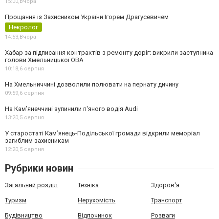
15:00,
Вчора
Прощання із Захисником України Ігорем Драгусевичем
Некролог
14:53,
Вчора
Хабар за підписання контрактів з ремонту доріг: викрили заступника
голови Хмельницької ОВА
10:18,
6 серпня
На Хмельниччині дозволили полювати на пернату дичину
09:59,
6 серпня
На Камʼянеччині зупинили п'яного водія Audi
13:20,
5 серпня
У старостаті Кам’янець-Подільської громади відкрили меморіал
загиблим захисникам
12:20,
5 серпня
Рубрики новин
Загальний розділ
Техніка
Здоров'я
Туризм
Нерухомість
Транспорт
Будівництво
Відпочинок
Розваги