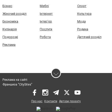
Бізнес
Меблі
Спорт
Жіночий розділ
Інтернет
Культура
Економіка
Інтер'єр
Мода
Кулінарія
Послуги
Родина
Подорожі
Робота
Дитячий розділ
Реклама
Реклама на сайті
Франшиза "CitySites"
Про нас
Контакти
Автори проєкту