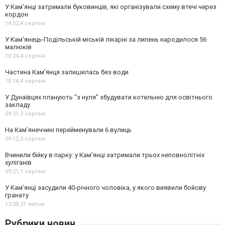
У Кам’янці затримали буковинців, які організували схему втечі через
кордон
14:52,
4 серпня
У Кам’янець-Подільській міській лікарні за липень народилося 56
малюків
10:24,
4 серпня
Частина Кам'янця залишилась без води
10:14,
4 серпня
У Дунаївцях планують "з нуля" збудувати котельню для освітнього
закладу
09:21,
3 серпня
На Камʼянеччині перейменували 6 вулиць
09:12,
3 серпня
Вчинили бійку в парку: у Кам’янці затримали трьох неповнолітніх
хуліганів
09:21,
1 серпня
У Камʼянці засудили 40-річного чоловіка, у якого виявили бойову
гранату
13:08,
31 липня
Рубрики новин