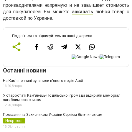
производителями напрямую и не завышает стоимость
для покупателей. Вы можете
заказать
любой товар с
доставкой по Украине.
Поділіться та підписуйтесь на наші джерела
Останні новини
На Камʼянеччині зупинили п'яного водія Audi
13:20,
Вчора
У старостаті Кам’янець-Подільської громади відкрили меморіал
загиблим захисникам
12:20,
Вчора
Прощання із Захисником України Сергієм Вільчинським
Некролог
15:08,
4 серпня