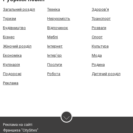
Загальний розділ
Техніка
Здоров'я
Туризм
Нерухомість
Транспорт
Будівництво
Відпочинок
Розваги
Бізнес
Меблі
Спорт
Жіночий розділ
Інтернет
Культура
Економіка
Інтер'єр
Мода
Кулінарія
Послуги
Родина
Подорожі
Робота
Дитячий розділ
Реклама
Реклама на сайті
Франшиза "CitySites"