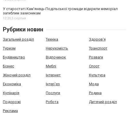
У старостаті Кам’янець-Подільської громади відкрили меморіал
загиблим захисникам
12:20,
5 серпня
Рубрики новин
Загальний розділ
Техніка
Здоров'я
Туризм
Нерухомість
Транспорт
Будівництво
Відпочинок
Розваги
Бізнес
Меблі
Спорт
Жіночий розділ
Інтернет
Культура
Економіка
Інтер'єр
Мода
Кулінарія
Послуги
Родина
Подорожі
Робота
Дитячий розділ
Реклама