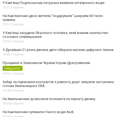
У Кам’янці-Подільському патрульні виявили нетверезого водія
15:21,
7 серпня
На Камʼянеччині двоє жителів "подарували" шахраям 60 тисяч
гривень
15:11,
7 серпня
У Камʼянці засудили 28-річного чоловіка, який вчиняв насильство
стосовно співмешканки
15:06,
7 серпня
У Дунаївцях 21-річна дівчина двічі обікрала магазин цифрової техніки
15:00,
7 серпня
Прощання із Захисником України Ігорем Драгусевичем
Некролог
14:53,
7 серпня
Хабар за підписання контрактів з ремонту доріг: викрили заступника
голови Хмельницької ОВА
10:18,
6 серпня
На Хмельниччині дозволили полювати на пернату дичину
09:59,
6 серпня
На Камʼянеччині зупинили п'яного водія Audi
13:20,
5 серпня