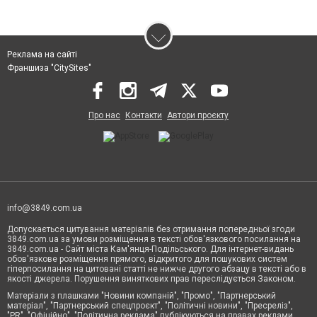
Реклама на сайті
Франшиза "CitySites"
Про нас
Контакти
Автори проєкту
info@3849.com.ua
Допускається цитування матеріалів без отримання попередньої згоди
3849.com.ua за умови розміщення в тексті обов'язкового посилання на
3849.com.ua - Сайт міста Кам'янця-Подільського. Для інтернет-видань
обов'язкове розміщення прямого, відкритого для пошукових систем
гіперпосилання на цитовані статті не нижче другого абзацу в тексті або в
якості джерела. Порушення виняткових прав переслідується Законом.
Матеріали з плашками "Новини компаній", "Промо", "Партнерський
матеріал", "Партнерський спецпроєкт", "Політичні новини", "Пресреліз",
"PR", "Офіційно", "Політична реклама" публікуються на правах реклами.