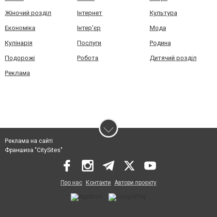
Жіночий розділ
Інтернет
Культура
Економіка
Інтер'єр
Мода
Кулінарія
Послуги
Родина
Подорожі
Робота
Дитячий розділ
Реклама
Реклама на сайті
Франшиза "CitySites"
Про нас
Контакти
Автори проєкту