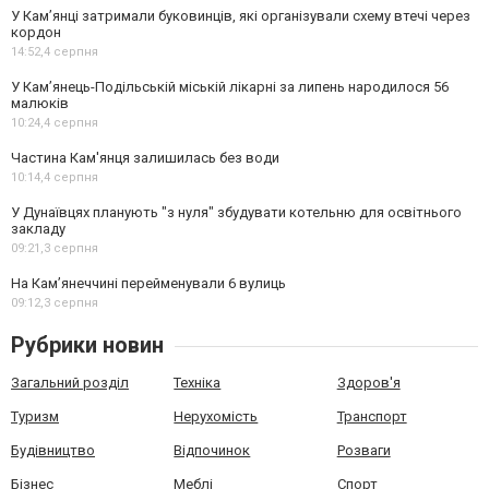
У Кам’янці затримали буковинців, які організували схему втечі через
кордон
14:52,
4 серпня
У Кам’янець-Подільській міській лікарні за липень народилося 56
малюків
10:24,
4 серпня
Частина Кам'янця залишилась без води
10:14,
4 серпня
У Дунаївцях планують "з нуля" збудувати котельню для освітнього
закладу
09:21,
3 серпня
На Камʼянеччині перейменували 6 вулиць
09:12,
3 серпня
Рубрики новин
Загальний розділ
Техніка
Здоров'я
Туризм
Нерухомість
Транспорт
Будівництво
Відпочинок
Розваги
Бізнес
Меблі
Спорт