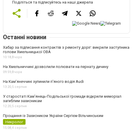
Поділіться та підписуйтесь на наші джерела
Останні новини
Хабар за підписання контрактів з ремонту доріг: викрили заступника
голови Хмельницької ОВА
10:18,
Вчора
На Хмельниччині дозволили полювати на пернату дичину
09:59,
Вчора
На Камʼянеччині зупинили п'яного водія Audi
13:20,
5 серпня
У старостаті Кам’янець-Подільської громади відкрили меморіал
загиблим захисникам
12:20,
5 серпня
Прощання із Захисником України Сергієм Вільчинським
Некролог
15:08,
4 серпня