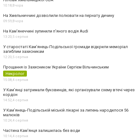
10:18,
Вчора
На Хмельниччині дозволили полювати на пернату дичину
09:59,
Вчора
На Камʼянеччині зупинили п'яного водія Audi
13:20,
5 серпня
У старостаті Кам’янець-Подільської громади відкрили меморіал
загиблим захисникам
12:20,
5 серпня
Прощання із Захисником України Сергієм Вільчинським
Некролог
15:08,
4 серпня
У Кам’янці затримали буковинців, які організували схему втечі через
кордон
14:52,
4 серпня
У Кам’янець-Подільській міській лікарні за липень народилося 56
малюків
10:24,
4 серпня
Частина Кам'янця залишилась без води
10:14,
4 серпня