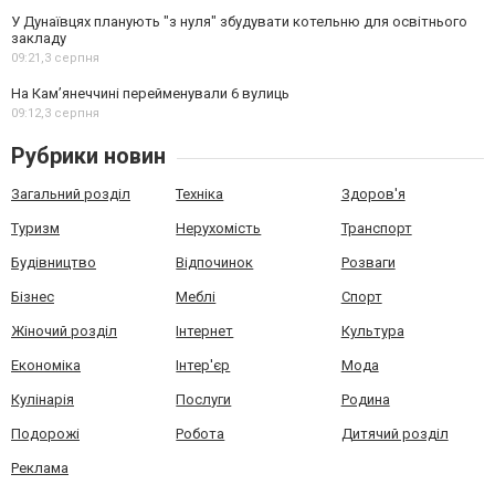
У Дунаївцях планують "з нуля" збудувати котельню для освітнього
закладу
09:21,
3 серпня
На Камʼянеччині перейменували 6 вулиць
09:12,
3 серпня
Рубрики новин
Загальний розділ
Техніка
Здоров'я
Туризм
Нерухомість
Транспорт
Будівництво
Відпочинок
Розваги
Бізнес
Меблі
Спорт
Жіночий розділ
Інтернет
Культура
Економіка
Інтер'єр
Мода
Кулінарія
Послуги
Родина
Подорожі
Робота
Дитячий розділ
Реклама