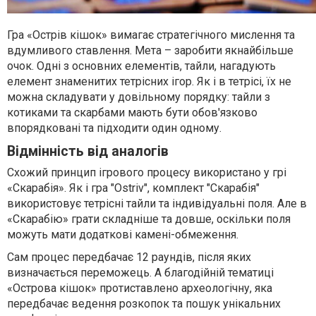
Гра «Острів кішок» вимагає стратегічного мислення та
вдумливого ставлення. Мета – заробити якнайбільше
очок. Одні з основних елементів, тайли, нагадують
елемент знаменитих тетрісних ігор. Як і в тетрісі, їх не
можна складувати у довільному порядку: тайли з
котиками та скарбами мають бути обов'язково
впорядковані та підходити один одному.
Відмінність від аналогів
Схожий принцип ігрового процесу використано у грі
«Скарабія». Як і гра "Ostriv", комплект "Скарабія"
використовує тетрісні тайли та індивідуальні поля. Але в
«Скарабію» грати складніше та довше, оскільки поля
можуть мати додаткові камені-обмеження.
Сам процес передбачає 12 раундів, після яких
визначається переможець. А благодійній тематиці
«Острова кішок» протиставлено археологічну, яка
передбачає ведення розкопок та пошук унікальних