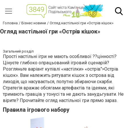
Головна
Бізнес новини
Огляд настільної гри «Острів кішок»
Огляд настільної гри «Острів кішок»
Загальний розділ
Прості настільні ігри не мають особливої ??цінності?
Цінуєте глибоко опрацьований ігровий сценарій?
Розгляньте варіант купівлі «настілки» «острів">Острів
кішок». Вам належить рятувати кішок з острова від
лиходія, що насувається, попутно збираючи скарби.
Стратегія вражає обсягами артефактів та ідеями, які
тримають гравців у тонусі та не дають занудьгувати. Не
вірите? Прочитайте огляд настільної гри прямо зараз.
Правила ігрового набору