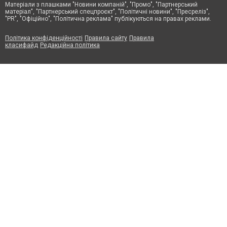
Матеріали з плашками "Новини компаній", "Промо", "Партнерський
матеріал", "Партнерський спецпроєкт", "Політичні новини", "Пресреліз",
"PR", "Офіційно", "Політична реклама" публікуються на правах реклами.
Політика конфіденційності
Правила сайту
Правила
класифайд
Редакційна політика