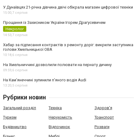
У Дунаївцях 21-річна дівчина двічі обікрала магазин цифрової техніки
15:00,
7 серпня
Прощання із Захисником України Ігорем Драгусевичем
Некролог
14:53,
7 серпня
Хабар за підписання контрактів з ремонту доріг: викрили заступника
голови Хмельницької ОВА
10:18,
6 серпня
На Хмельниччині дозволили полювати на пернату дичину
09:59,
6 серпня
На Камʼянеччині зупинили п'яного водія Audi
13:20,
5 серпня
Рубрики новин
Загальний розділ
Техніка
Здоров'я
Туризм
Нерухомість
Транспорт
Будівництво
Відпочинок
Розваги
Бізнес
Меблі
Спорт