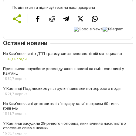
Поділіться та підписуйтесь на наші джерела
Останні новини
На Кам’янеччині в ДТП травмувався неповнолітній мотоцикліст
11:49,
Сьогодні
Призначено службове розслідування пожежі на сміттєзвалищі у
Кам’янці
15:30,
7 серпня
У Кам’янці-Подільському патрульні виявили нетверезого водія
15:21,
7 серпня
На Камʼянеччині двоє жителів "подарували" шахраям 60 тисяч
гривень
15:11,
7 серпня
У Камʼянці засудили 28-річного чоловіка, який вчиняв насильство
стосовно співмешканки
15:06,
7 серпня