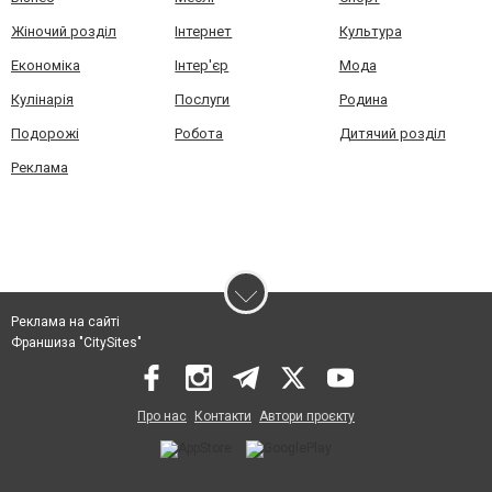
Жіночий розділ
Інтернет
Культура
Економіка
Інтер'єр
Мода
Кулінарія
Послуги
Родина
Подорожі
Робота
Дитячий розділ
Реклама
Реклама на сайті
Франшиза "CitySites"
Про нас
Контакти
Автори проєкту