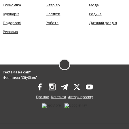
Економіка
Інтер'єр
Мода
Кулінарія
Послуги
Родина
Подорожі
Робота
Дитячий розділ
Реклама
Реклама на сайті
Франшиза "CitySites"
Про нас
Контакти
Автори проєкту