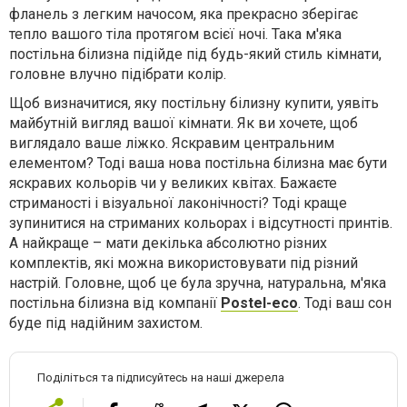
фланель з легким начосом, яка прекрасно зберігає
тепло вашого тіла протягом всієї ночі. Така м'яка
постільна білизна підійде під будь-який стиль кімнати,
головне влучно підібрати колір.
Щоб визначитися, яку постільну білизну купити, уявіть
майбутній вигляд вашої кімнати. Як ви хочете, щоб
виглядало ваше ліжко. Яскравим центральним
елементом? Тоді ваша нова постільна білизна має бути
яскравих кольорів чи у великих квітах. Бажаєте
стриманості і візуальної лаконічності? Тоді краще
зупинитися на стриманих кольорах і відсутності принтів.
А найкраще – мати декілька абсолютно різних
комплектів, які можна використовувати під різний
настрій. Головне, щоб це була зручна, натуральна, м'яка
постільна білизна від компанії
Postel-eco
. Тоді ваш сон
буде під надійним захистом.
Поділіться та підписуйтесь на наші джерела