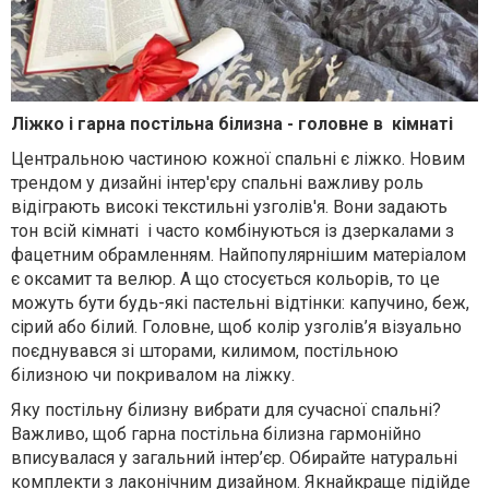
Ліжко і гарна постільна білизна - головне в кімнаті
Центральною частиною кожної спальні є ліжко. Новим
трендом у дизайні інтер'єру спальні важливу роль
відіграють високі текстильні узголів'я. Вони задають
тон всій кімнаті і часто комбінуються із дзеркалами з
фацетним обрамленням. Найпопулярнішим матеріалом
є оксамит та велюр. А що стосується кольорів, то це
можуть бути будь-які пастельні відтінки: капучино, беж,
сірий або білий. Головне, щоб колір узголів’я візуально
поєднувався зі шторами, килимом, постільною
білизною чи покривалом на ліжку.
Яку постільну білизну вибрати для сучасної спальні?
Важливо, щоб гарна постільна білизна гармонійно
вписувалася у загальний інтер’єр. Обирайте натуральні
комплекти з лаконічним дизайном. Якнайкраще підійде