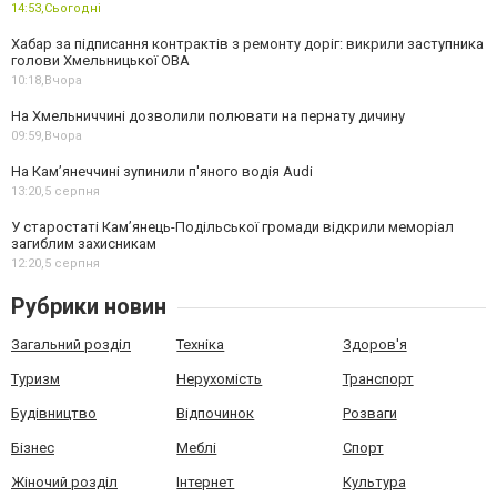
14:53,
Сьогодні
Хабар за підписання контрактів з ремонту доріг: викрили заступника
голови Хмельницької ОВА
10:18,
Вчора
На Хмельниччині дозволили полювати на пернату дичину
09:59,
Вчора
На Камʼянеччині зупинили п'яного водія Audi
13:20,
5 серпня
У старостаті Кам’янець-Подільської громади відкрили меморіал
загиблим захисникам
12:20,
5 серпня
Рубрики новин
Загальний розділ
Техніка
Здоров'я
Туризм
Нерухомість
Транспорт
Будівництво
Відпочинок
Розваги
Бізнес
Меблі
Спорт
Жіночий розділ
Інтернет
Культура