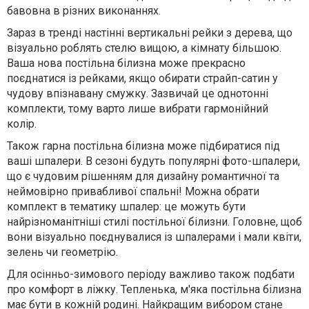
бавовна в різних виконаннях.
Зараз в тренді настінні вертикальні рейки з дерева, що
візуально роблять стелю вищою, а кімнату більшою.
Ваша нова постільна білизна може прекрасно
поєднатися із рейками, якщо обирати страйп-сатин у
чудову впізнавану смужку. Зазвичай це однотонні
комплекти, тому варто лише вибрати гармонійний
колір.
Також гарна постільна білизна може підбиратися під
ваші шпалери. В сезоні будуть популярні фото-шпалери,
що є чудовим рішенням для дизайну романтичної та
неймовірно привабливої спальні! Можна обрати
комплект в тематику шпалер: це можуть бути
найрізноманітніші стилі постільної білизни. Головне, щоб
вони візуально поєднувалися із шпалерами і мали квіти,
зелень чи геометрію.
Для осінньо-зимового періоду важливо також подбати
про комфорт в ліжку. Тепленька, м'яка постільна білизна
має бути в кожній родині. Найкращим вибором стане