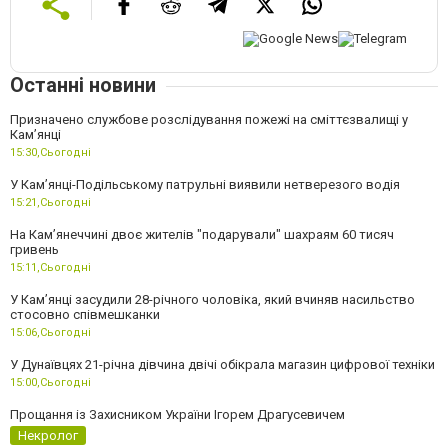
Останні новини
Призначено службове розслідування пожежі на сміттєзвалищі у
Кам’янці
15:30,
Сьогодні
У Кам’янці-Подільському патрульні виявили нетверезого водія
15:21,
Сьогодні
На Камʼянеччині двоє жителів "подарували" шахраям 60 тисяч
гривень
15:11,
Сьогодні
У Камʼянці засудили 28-річного чоловіка, який вчиняв насильство
стосовно співмешканки
15:06,
Сьогодні
У Дунаївцях 21-річна дівчина двічі обікрала магазин цифрової техніки
15:00,
Сьогодні
Прощання із Захисником України Ігорем Драгусевичем
Некролог