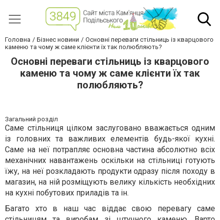
Головна
Бізнес новини
Основні переваги стільниць із кварцового
каменю та чому ж саме клієнти їх так полюбляють?
Основні переваги стільниць із кварцового
каменю та чому ж саме клієнти їх так
полюбляють?
Загальний розділ
Саме стільниця цілком заслуговано вважається одним
із головних та важливих елементів будь-якої кухні.
Саме на неї потрапляє основна частина абсолютно всіх
механічних навантажень оскільки на стільниці готують
їжу, на неї розкладають продукти одразу після походу в
магазин, на ній розміщують велику кількість необхідних
на кухні побутових приладів та ін.
Багато хто в наш час віддає свою перевагу саме
стільницям та виробам зі штучного каменю. Варто