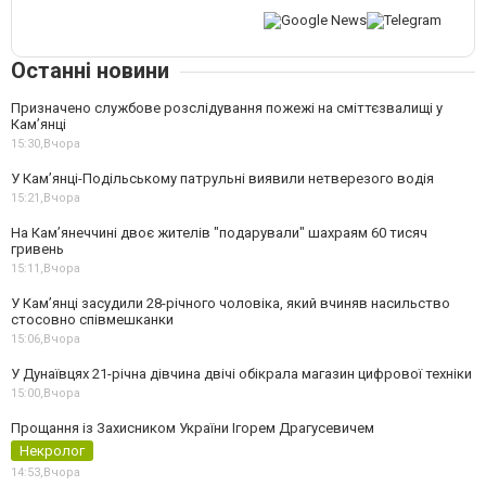
Останні новини
Призначено службове розслідування пожежі на сміттєзвалищі у
Кам’янці
15:30,
Вчора
У Кам’янці-Подільському патрульні виявили нетверезого водія
15:21,
Вчора
На Камʼянеччині двоє жителів "подарували" шахраям 60 тисяч
гривень
15:11,
Вчора
У Камʼянці засудили 28-річного чоловіка, який вчиняв насильство
стосовно співмешканки
15:06,
Вчора
У Дунаївцях 21-річна дівчина двічі обікрала магазин цифрової техніки
15:00,
Вчора
Прощання із Захисником України Ігорем Драгусевичем
Некролог
14:53,
Вчора