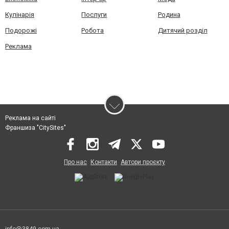
Кулінарія
Послуги
Родина
Подорожі
Робота
Дитячий розділ
Реклама
Реклама на сайті
Франшиза "CitySites"
Про нас
Контакти
Автори проєкту
info@3849.com.ua