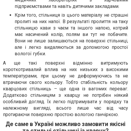
підприємствами та навіть дитячими закладами.
Крім того, стільниця із цього матеріалу не страшні
пролиті на них напої. В результаті пролиття на таку
стільницю кави з чаєм та іншого напою, котрий
має насичений колір, полям ви тут не побачите.
Вони не лише залишаються на поверхні стільниці,
але і легко видаляються за допомогою простої
вологої губки.
А ще такі поверхні відмінно витримують
короткотривалий вплив на них низьких з високими
температурами, при цьому не деформуючись та не
втрачаючи свого кольору. Тобто стабільність кольору
кварцових стільниць – ще одна із вагомих переваг.
Додатково стільницям з кварцу не потрібен ніякий
особливий догляд. Їх легко підтримувати у порядку та
належному вигляді, всього лише час від часу
протираючи поверхню простою вологою ганчіркою.
Де саме в Україні можливо замовити якісні
та стильні стільниці із кварцу?