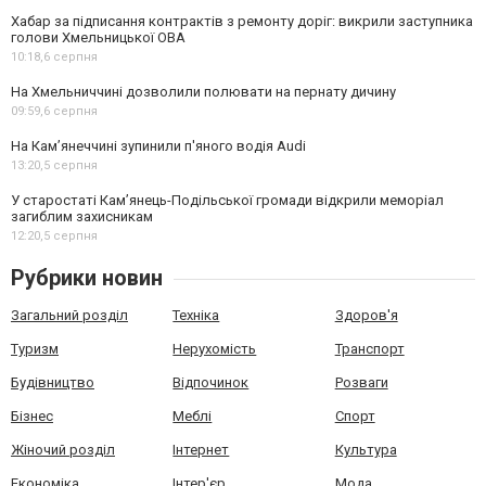
Хабар за підписання контрактів з ремонту доріг: викрили заступника
голови Хмельницької ОВА
10:18,
6 серпня
На Хмельниччині дозволили полювати на пернату дичину
09:59,
6 серпня
На Камʼянеччині зупинили п'яного водія Audi
13:20,
5 серпня
У старостаті Кам’янець-Подільської громади відкрили меморіал
загиблим захисникам
12:20,
5 серпня
Рубрики новин
Загальний розділ
Техніка
Здоров'я
Туризм
Нерухомість
Транспорт
Будівництво
Відпочинок
Розваги
Бізнес
Меблі
Спорт
Жіночий розділ
Інтернет
Культура
Економіка
Інтер'єр
Мода