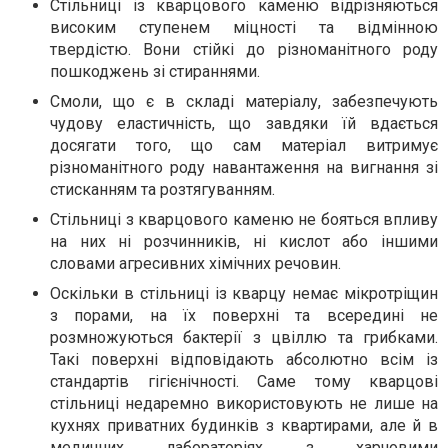
Стільниці із кварцового каменю відрізняються
високим ступенем міцності та відмінною
твердістю. Вони стійкі до різноманітного роду
пошкоджень зі стираннями.
Смоли, що є в складі матеріалу, забезпечують
чудову еластичність, що завдяки їй вдається
досягати того, що сам матеріал витримує
різноманітного роду навантаження на вигнання зі
стисканням та розтягуванням.
Стільниці з кварцового каменю не бояться впливу
на них ні розчинників, ні кислот або іншими
словами агресивних хімічних речовин.
Оскільки в стільниці із кварцу немає мікротріщин
з порами, на їх поверхні та всередині не
розмножуються бактерії з цвіллю та грибками.
Такі поверхні відповідають абсолютно всім із
стандартів гігієнічності. Саме тому кварцові
стільниці недаремно використовують не лише на
кухнях приватних будинків з квартирами, але й в
медичних лабораторіях з харчовими