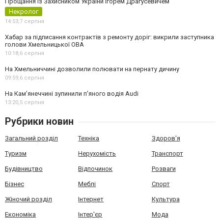
Прощання із Захисником України Ігорем Драгусевичем
Некролог
14:53,
7 серпня
Хабар за підписання контрактів з ремонту доріг: викрили заступника
голови Хмельницької ОВА
10:18,
6 серпня
На Хмельниччині дозволили полювати на пернату дичину
09:59,
6 серпня
На Камʼянеччині зупинили п'яного водія Audi
13:20,
5 серпня
Рубрики новин
Загальний розділ
Техніка
Здоров'я
Туризм
Нерухомість
Транспорт
Будівництво
Відпочинок
Розваги
Бізнес
Меблі
Спорт
Жіночий розділ
Інтернет
Культура
Економіка
Інтер'єр
Мода