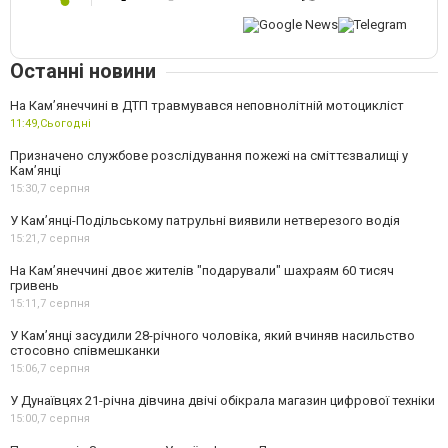
Останні новини
На Кам’янеччині в ДТП травмувався неповнолітній мотоцикліст
11:49,
Сьогодні
Призначено службове розслідування пожежі на сміттєзвалищі у
Кам’янці
15:30,
7 серпня
У Кам’янці-Подільському патрульні виявили нетверезого водія
15:21,
7 серпня
На Камʼянеччині двоє жителів "подарували" шахраям 60 тисяч
гривень
15:11,
7 серпня
У Камʼянці засудили 28-річного чоловіка, який вчиняв насильство
стосовно співмешканки
15:06,
7 серпня
У Дунаївцях 21-річна дівчина двічі обікрала магазин цифрової техніки
15:00,
7 серпня