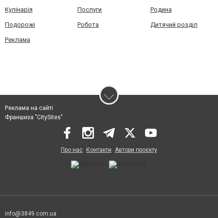
Кулінарія
Послуги
Родина
Подорожі
Робота
Дитячий розділ
Реклама
Реклама на сайті
Франшиза "CitySites"
Про нас
Контакти
Автори проєкту
info@3849.com.ua