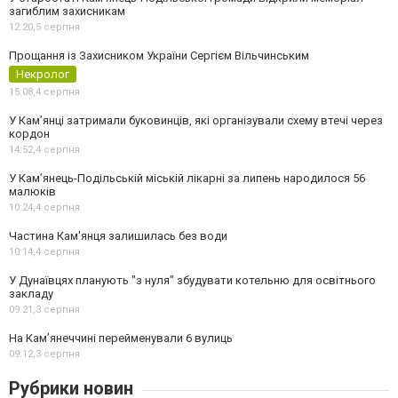
загиблим захисникам
12:20,
5 серпня
Прощання із Захисником України Сергієм Вільчинським
Некролог
15:08,
4 серпня
У Кам’янці затримали буковинців, які організували схему втечі через
кордон
14:52,
4 серпня
У Кам’янець-Подільській міській лікарні за липень народилося 56
малюків
10:24,
4 серпня
Частина Кам'янця залишилась без води
10:14,
4 серпня
У Дунаївцях планують "з нуля" збудувати котельню для освітнього
закладу
09:21,
3 серпня
На Камʼянеччині перейменували 6 вулиць
09:12,
3 серпня
Рубрики новин