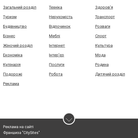
Загальний розділ
Техніка
Здоров'я
Туризм
Нерухомість
Транспорт
Будівництво
Відпочинок
Розваги
Бізнес
Меблі
Спорт
Жіночий розділ
Інтернет
Культура
Економіка
Інтер'єр
Мода
Кулінарія
Послуги
Родина
Подорожі
Робота
Дитячий розділ
Реклама
Реклама на сайті
Франшиза "CitySites"