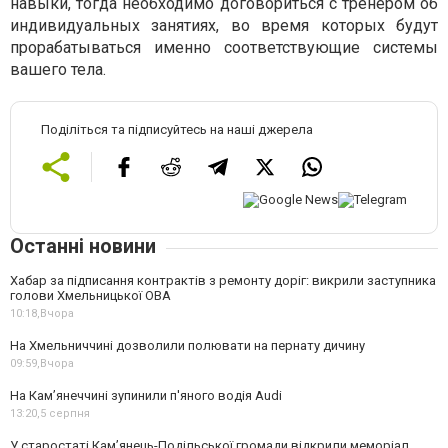
навыки, тогда необходимо договориться с тренером об
индивидуальных занятиях, во время которых будут
прорабатываться именно соответствующие системы
вашего тела.
Поділіться та підписуйтесь на наші джерела
Останні новини
Хабар за підписання контрактів з ремонту доріг: викрили заступника
голови Хмельницької ОВА
10:18,
Вчора
На Хмельниччині дозволили полювати на пернату дичину
09:59,
Вчора
На Камʼянеччині зупинили п'яного водія Audi
13:20,
5 серпня
У старостаті Кам’янець-Подільської громади відкрили меморіал