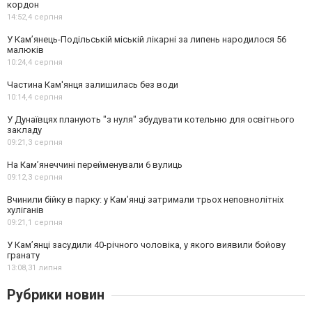
кордон
14:52,
4 серпня
У Кам’янець-Подільській міській лікарні за липень народилося 56
малюків
10:24,
4 серпня
Частина Кам'янця залишилась без води
10:14,
4 серпня
У Дунаївцях планують "з нуля" збудувати котельню для освітнього
закладу
09:21,
3 серпня
На Камʼянеччині перейменували 6 вулиць
09:12,
3 серпня
Вчинили бійку в парку: у Кам’янці затримали трьох неповнолітніх
хуліганів
09:21,
1 серпня
У Камʼянці засудили 40-річного чоловіка, у якого виявили бойову
гранату
13:08,
31 липня
Рубрики новин