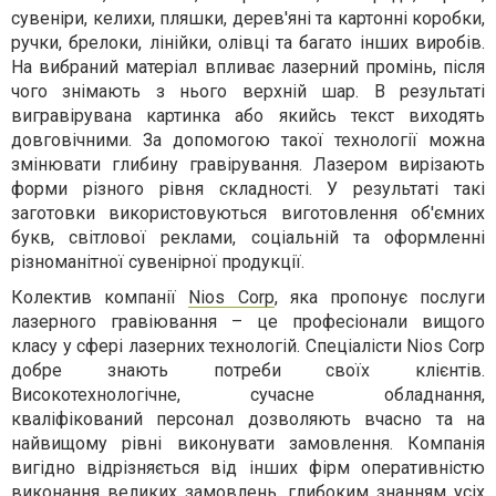
сувеніри, келихи, пляшки, дерев'яні та картонні коробки,
ручки, брелоки, лінійки, олівці та багато інших виробів.
На вибраний матеріал впливає лазерний промінь, після
чого знімають з нього верхній шар. В результаті
вигравірувана картинка або якийсь текст виходять
довговічними. За допомогою такої технології можна
змінювати глибину гравірування. Лазером вирізають
форми різного рівня складності. У результаті такі
заготовки використовуються виготовлення об'ємних
букв, світлової реклами, соціальній та оформленні
різноманітної сувенірної продукції.
Колектив компанії
Nios Corp
, яка пропонує послуги
лазерного гравіювання – це професіонали вищого
класу у сфері лазерних технологій. Спеціалісти Nios Corp
добре знають потреби своїх клієнтів.
Високотехнологічне, сучасне обладнання,
кваліфікований персонал дозволяють вчасно та на
найвищому рівні виконувати замовлення. Компанія
вигідно відрізняється від інших фірм оперативністю
виконання великих замовлень, глибоким знанням усіх