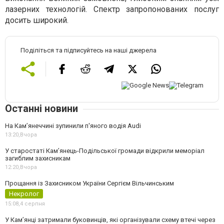
лазерних технологій. Спектр запропонованих послуг
досить широкий.
Поділіться та підписуйтесь на наші джерела
Останні новини
На Камʼянеччині зупинили п'яного водія Audi
13:20,
Вчора
У старостаті Кам’янець-Подільської громади відкрили меморіал
загиблим захисникам
12:20,
Вчора
Прощання із Захисником України Сергієм Вільчинським
Некролог
15:08,
4 серпня
У Кам’янці затримали буковинців, які організували схему втечі через