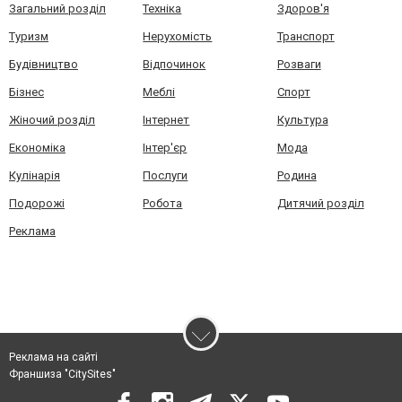
Загальний розділ
Техніка
Здоров'я
Туризм
Нерухомість
Транспорт
Будівництво
Відпочинок
Розваги
Бізнес
Меблі
Спорт
Жіночий розділ
Інтернет
Культура
Економіка
Інтер'єр
Мода
Кулінарія
Послуги
Родина
Подорожі
Робота
Дитячий розділ
Реклама
Реклама на сайті
Франшиза "CitySites"