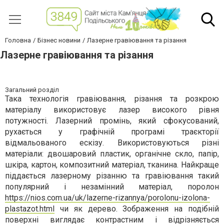
Головна
Бізнес новини
Лазерне гравіювання та різання
Лазерне гравіювання та різання
Загальний розділ
Така технологія гравіювання, різання та розкрою
матеріалу використовує лазер високого рівня
потужності. Лазерний промінь, який сфокусований,
рухається у графічній програмі траєкторії
відмальованого ескізу. Використовуються різні
матеріали: двошаровий пластик, органічне скло, папір,
шкіра, картон, композитний матеріал, тканина. Найкраще
піддається лазерному різанню та гравіювання такий
популярний і незамінний матеріал, поролон
https://nios.com.ua/uk/lazerne-rizannya/porolonu-izolona-
plastazot.html
чи як дерево. Зображення на подібній
поверхні виглядає контрастним і відрізняється