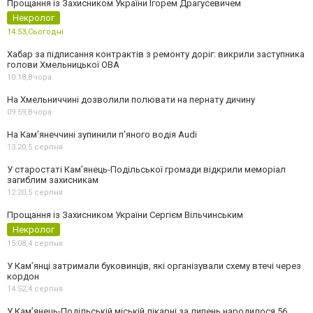
Прощання із Захисником України Ігорем Драгусевичем
Некролог
14:53,
Сьогодні
Хабар за підписання контрактів з ремонту доріг: викрили заступника
голови Хмельницької ОВА
10:18,
Вчора
На Хмельниччині дозволили полювати на пернату дичину
09:59,
Вчора
На Камʼянеччині зупинили п'яного водія Audi
13:20,
5 серпня
У старостаті Кам’янець-Подільської громади відкрили меморіал
загиблим захисникам
12:20,
5 серпня
Прощання із Захисником України Сергієм Вільчинським
Некролог
15:08,
4 серпня
У Кам’янці затримали буковинців, які організували схему втечі через
кордон
14:52,
4 серпня
У Кам’янець-Подільській міській лікарні за липень народилося 56