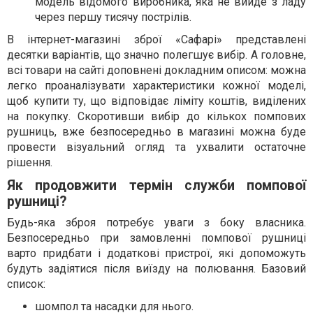
модель відомого виробника, яка не вийде з ладу
через першу тисячу пострілів.
В інтернет-магазині зброї «Сафарі» представлені
десятки варіантів, що значно полегшує вибір. А головне,
всі товари на сайті доповнені докладним описом: можна
легко проаналізувати характеристики кожної моделі,
щоб купити ту, що відповідає ліміту коштів, виділених
на покупку. Скоротивши вибір до кількох помпових
рушниць, вже безпосередньо в магазині можна буде
провести візуальний огляд та ухвалити остаточне
рішення.
Як продовжити термін служби помпової
рушниці?
Будь-яка зброя потребує уваги з боку власника.
Безпосередньо при замовленні помпової рушниці
варто придбати і додаткові пристрої, які допоможуть
будуть задіятися після виїзду на полювання. Базовий
список:
шомпол та насадки для нього.