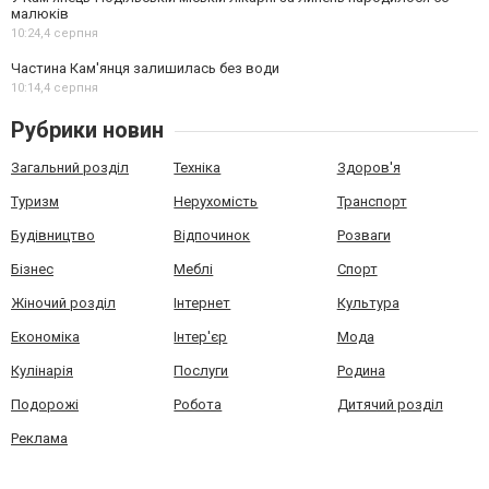
малюків
10:24,
4 серпня
Частина Кам'янця залишилась без води
10:14,
4 серпня
Рубрики новин
Загальний розділ
Техніка
Здоров'я
Туризм
Нерухомість
Транспорт
Будівництво
Відпочинок
Розваги
Бізнес
Меблі
Спорт
Жіночий розділ
Інтернет
Культура
Економіка
Інтер'єр
Мода
Кулінарія
Послуги
Родина
Подорожі
Робота
Дитячий розділ
Реклама