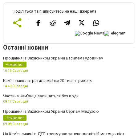
Поділіться та підписуйтесь на наші джерела
Останні новини
Прощання із Захисником України Василем Гудовичем
Некролог
16:16,
Сьогодні
Камʼянчанка втратила майже 20 тисяч гривень
14:43,
Сьогодні
Частина Кам'янця залишиться без води
09:17,
Сьогодні
Прощання із Захисником України Сергієм Медухою
Некролог
09:08,
Сьогодні
На Кам’янеччині в ДТП травмувався неповнолітній мотоцикліст