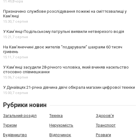
11:49,
Вчора
Призначено службове розслідування пожежі на сміттєзвалищі у
Кам’янці
15:30,
7 серпня
У Кам’янці-Подільському патрульні виявили нетверезого водія
15:21,
7 серпня
На Камʼянеччині двоє жителів "подарували" шахраям 60 тисяч
гривень
15:11,
7 серпня
У Камʼянці засудили 28-річного чоловіка, який вчиняв насильство
стосовно співмешканки
15:06,
7 серпня
У Дунаївцях 21-річна дівчина двічі обікрала магазин цифрової техніки
15:00,
7 серпня
Рубрики новин
Загальний розділ
Техніка
Здоров'я
Туризм
Нерухомість
Транспорт
Будівництво
Відпочинок
Розваги