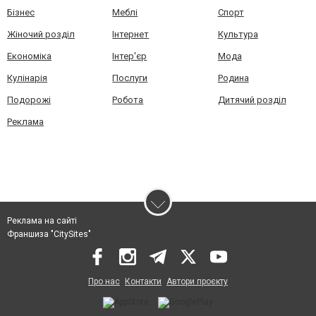
Бізнес
Меблі
Спорт
Жіночий розділ
Інтернет
Культура
Економіка
Інтер'єр
Мода
Кулінарія
Послуги
Родина
Подорожі
Робота
Дитячий розділ
Реклама
Реклама на сайті
Франшиза "CitySites"
Про нас
Контакти
Автори проєкту