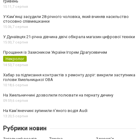
гривень
15:11,
7 серпня
У Камʼянці засудили 28-річного чоловіка, який вчиняв насильство
стосовно співмешканки
15:06,
7 серпня
У Дунаївцях 21-річна дівчина двічі обікрала магазин цифрової техніки
15:00,
7 серпня
Прощання із Захисником України Ігорем Драгусевичем
Некролог
14:53,
7 серпня
Хабар за підписання контрактів з ремонту доріг: викрили заступника
голови Хмельницької ОВА
10:18,
6 серпня
На Хмельниччині дозволили полювати на пернату дичину
09:59,
6 серпня
На Камʼянеччині зупинили п'яного водія Audi
13:20,
5 серпня
Рубрики новин
Загальний розділ
Техніка
Здоров'я