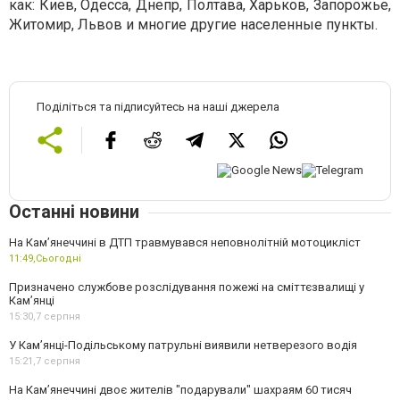
как: Киев, Одесса, Днепр, Полтава, Харьков, Запорожье,
Житомир, Львов и многие другие населенные пункты.
Поділіться та підписуйтесь на наші джерела
Останні новини
На Кам’янеччині в ДТП травмувався неповнолітній мотоцикліст
11:49,
Сьогодні
Призначено службове розслідування пожежі на сміттєзвалищі у
Кам’янці
15:30,
7 серпня
У Кам’янці-Подільському патрульні виявили нетверезого водія
15:21,
7 серпня
На Камʼянеччині двоє жителів "подарували" шахраям 60 тисяч