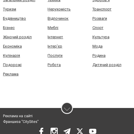
Туризм
Нерухомість
Транспорт
Будівництво
Відпочинок
Розваги
Бізнес
Меблі
Спорт
Жіночий розділ
Інтернет
Культура
Економіка
Інтер'єр
Мода
Кулінарія
Послуги
Родина
Подорожі
Робота
Дитячий розділ
Реклама
Реклама на сайті
Франшиза "CitySites"